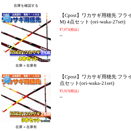
在庫を確認する
【Cpost】ワカサギ用穂先 フライ
M) 4点セット (ori-waka-27set)
¥7,073
(税込)
""
在庫 ○ 在庫有
【Cpost】ワカサギ用穂先 フライデ
点セット(ori-waka-21set)
¥5,023
(税込)
""
在庫 ○ 在庫有