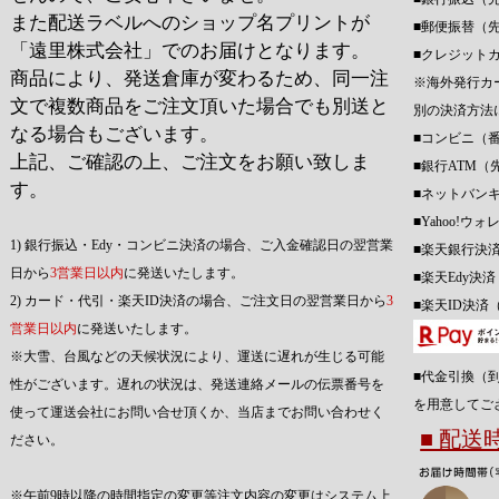
また配送ラベルへのショップ名プリントが
■郵便振替（
「遠里株式会社」でのお届けとなります。
■クレジット
商品により、発送倉庫が変わるため、同一注
※海外発行カ
文で複数商品をご注文頂いた場合でも別送と
別の決済方法
なる場合もございます。
■コンビニ（
上記、ご確認の上、ご注文をお願い致しま
■銀行ATM（
す。
■ネットバン
■Yahoo!
1) 銀行振込・Edy・コンビニ決済の場合、ご入金確認日の翌営業
■楽天銀行決
日から
3営業日以内
に発送いたします。
■楽天Edy決
2) カード・代引・楽天ID決済の場合、ご注文日の翌営業日から
3
■楽天ID決済
営業日以内
に発送いたします。
※大雪、台風などの天候状況により、運送に遅れが生じる可能
■代金引換（
性がございます。遅れの状況は、発送連絡メールの伝票番号を
を用意してご
使って運送会社にお問い合せ頂くか、当店までお問い合わせく
■ 配
ださい。
※午前9時以降の時間指定の変更等注文内容の変更はシステム上