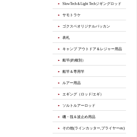
SlowTech＆Light Techジギングロッド
サモトラケ
ゴクスペオリジナルバッカン
表札
キャンプ アウトドア＆レジャー用品
船竿(釣種別）
船竿＆専用竿
ルアー用品
エギング（ロッド/エギ）
ソルトルアーロッド
磯・筏＆波止め用品
その他(ラインカッター,プライヤーetc)