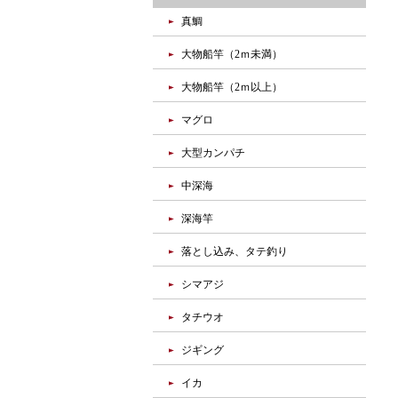
真鯛
大物船竿（2ｍ未満）
大物船竿（2ｍ以上）
マグロ
大型カンパチ
中深海
深海竿
落とし込み、タテ釣り
シマアジ
タチウオ
ジギング
イカ