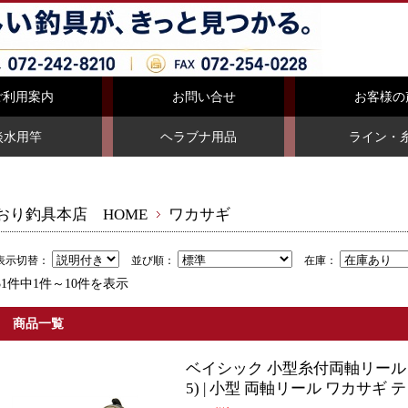
ご利用案内
お問い合せ
お客様の
淡水用竿
ヘラブナ用品
ライン・
おり釣具本店 HOME
ワカサギ
表示切替：
並び順：
在庫：
31件中1件～10件を表示
商品一覧
ベイシック 小型糸付両軸リール ミラ
5) | 小型 両軸リール ワカサギ