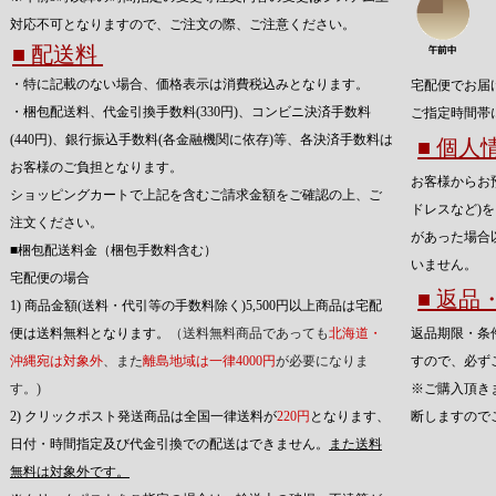
対応不可となりますので、ご注文の際、ご注意ください。
■ 配送料
・特に記載のない場合、価格表示は消費税込みとなります。
宅配便でお届
・梱包配送料、代金引換手数料(330円)、コンビニ決済手数料
ご指定時間帯
(440円)、銀行振込手数料(各金融機関に依存)等、各決済手数料は
■ 個
お客様のご負担となります。
お客様からお
ショッピングカートで上記を含むご請求金額をご確認の上、ご
ドレスなど)
注文ください。
があった場合
■梱包配送料金（梱包手数料含む）
いません。
宅配便の場合
■ 返
1) 商品金額(送料・代引等の手数料除く)5,500円以上商品は宅配
便は送料無料となります。
（送料無料商品であっても
北海道・
返品期限・条
沖縄宛は対象外
、また
離島地域は一律4000円
が必要になりま
すので、必ず
す。)
※ご購入頂き
2) クリックポスト発送商品は全国一律送料が
220円
となります、
断しますので
日付・時間指定及び代金引換での配送はできません。
また送料
無料は対象外です。