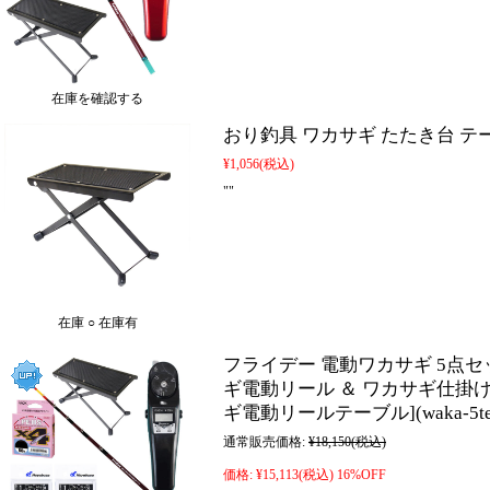
在庫を確認する
おり釣具 ワカサギ たたき台 テーブル(o
¥1,056
(税込)
""
在庫 ○ 在庫有
フライデー 電動ワカサギ 5点セッ
ギ電動リール ＆ ワカサギ仕掛け3枚
ギ電動リールテーブル](waka-5ten-
通常販売価格:
¥18,150
(税込)
価格:
¥15,113
(税込)
16%OFF