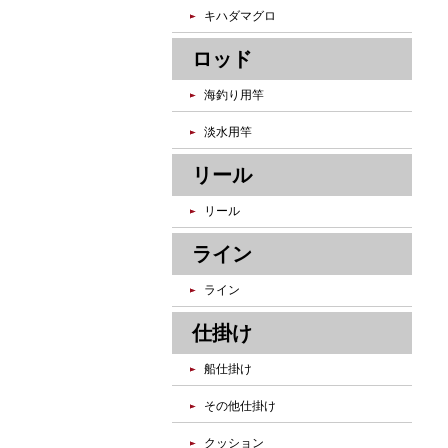
キハダマグロ
ロッド
海釣り用竿
淡水用竿
リール
リール
ライン
ライン
仕掛け
船仕掛け
その他仕掛け
クッション