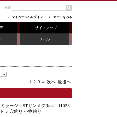
マイページへログイン
カートをみる
声
サイトマップ
糸
リール
1
2
3
4
次へ
最後へ
ージュSTガンメタ(basic-11023
 テトラ 穴釣り 小物釣り