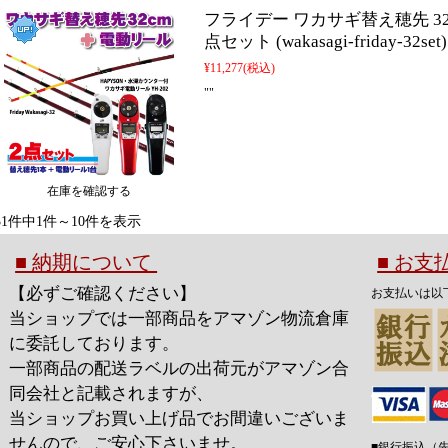
フライデー ワカサギ替え穂先 32c
点セット (wakasagi-friday-32set)
¥11,277
(税込)
""
在庫を確認する
31件中1件～10件を表示
■ 納期について
■ お
【必ずご確認ください】
お支払いは以
当ショップでは一部商品をアマゾン物流倉庫
に委託しております。
一部商品の配送ラベルの出荷元がアマゾン合
同会社と記載されますが、
当ショップお買い上げ品でお間違いございま
せんので、ご安心下さいませ。
■銀行振込（