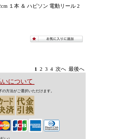
m １本 ＆ ハピソン 電動リール 2
1
2
3
4
次へ
最後へ
支払いについて
下の方法がご選択いただけます。
先払い）