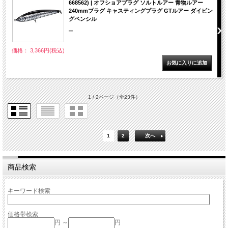
668562) | オフショアプラグ ソルトルアー 青物ルアー
240mmプラグ キャスティングプラグ GTルアー ダイビン
グペンシル
""
価格： 3,366円(税込)
1 / 2ページ
（全23件）
1
2
次へ
商品検索
キーワード検索
価格帯検索
円 ～
円