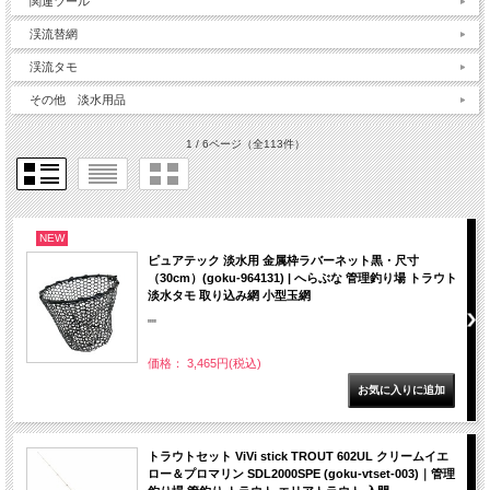
関連ツール
渓流替網
渓流タモ
その他 淡水用品
1 / 6ページ
（全113件）
NEW
ピュアテック 淡水用 金属枠ラバーネット黒・尺寸
（30cm）(goku-964131) | へらぶな 管理釣り場 トラウト
淡水タモ 取り込み網 小型玉網
""
価格： 3,465円(税込)
トラウトセット ViVi stick TROUT 602UL クリームイエ
ロー＆プロマリン SDL2000SPE (goku-vtset-003)｜管理