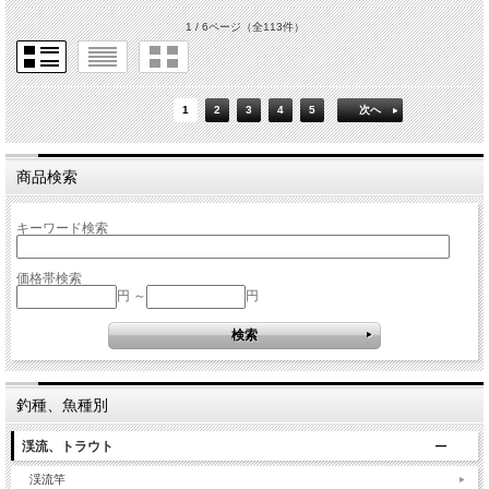
1 / 6ページ
（全113件）
1
2
3
4
5
次へ
商品検索
キーワード検索
価格帯検索
円 ～
円
釣種、魚種別
渓流、トラウト
渓流竿