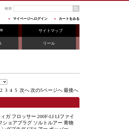
マイページへログイン
カートをみる
声
サイトマップ
糸
リール
2
3
4
5
次へ
次の5ページへ
最後へ
 フロッサー 200F-LI LIファイ
| オフショアプラグ ソルトルアー 青物