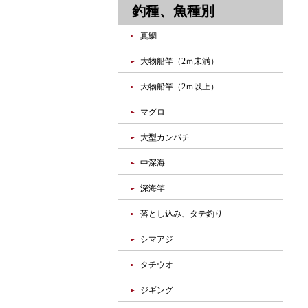
釣種、魚種別
真鯛
大物船竿（2ｍ未満）
大物船竿（2ｍ以上）
マグロ
大型カンパチ
中深海
深海竿
落とし込み、タテ釣り
シマアジ
タチウオ
ジギング