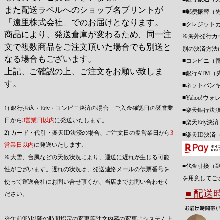
また配送ラベルへのショップ名プリントが
■郵便振替（
「遠里株式会社」でのお届けとなります。
■クレジット
商品により、発送倉庫が変わるため、同一注
※海外発行カ
文で複数商品をご注文頂いた場合でも別送と
別の決済方法
なる場合もございます。
■コンビニ（
上記、ご確認の上、ご注文をお願い致しま
■銀行ATM（
す。
■ネットバン
■Yahoo!
1) 銀行振込・Edy・コンビニ決済の場合、ご入金確認日の翌営業
■楽天銀行決
日から
3営業日以内
に発送いたします。
■楽天Edy決
2) カード・代引・楽天ID決済の場合、ご注文日の翌営業日から
3
■楽天ID決済
営業日以内
に発送いたします。
※大雪、台風などの天候状況により、運送に遅れが生じる可能
■代金引換（
性がございます。遅れの状況は、発送連絡メールの伝票番号を
を用意してご
使って運送会社にお問い合せ頂くか、当店までお問い合わせく
■ 配
ださい。
※午前9時以降の時間指定の変更等注文内容の変更はシステム上