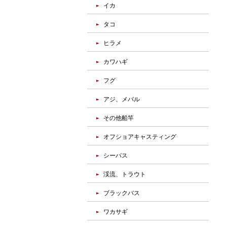
イカ
タコ
ヒラメ
カワハギ
フグ
アジ、メバル
その他船竿
オフショアキャスティング
シーバス
渓流、トラウト
ブラックバス
ワカサギ