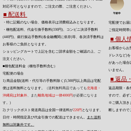
対応不可となりますので、ご注文の際、ご注意ください。
■ 配送料
・特に記載のない場合、価格表示は消費税込みとなります。
宅配便でお届
・梱包配送料、代金引換手数料(330円)、コンビニ決済手数料
ご指定時間帯
(440円)、銀行振込手数料(各金融機関に依存)等、各決済手数料は
■ 個
お客様のご負担となります。
お客様からお
ショッピングカートで上記を含むご請求金額をご確認の上、ご
ドレスなど)
注文ください。
があった場合
■梱包配送料金（梱包手数料含む）
いません。
宅配便の場合
■ 返
1) 商品金額(送料・代引等の手数料除く)5,500円以上商品は宅配
便は送料無料となります。
（送料無料商品であっても
北海道・
返品期限・条
沖縄宛は対象外
、また
離島地域は一律4000円
が必要になりま
すので、必ず
す。)
※ご購入頂き
2) クリックポスト発送商品は全国一律送料が
220円
となります、
断しますので
日付・時間指定及び代金引換での配送はできません。
また送料
無料は対象外です。