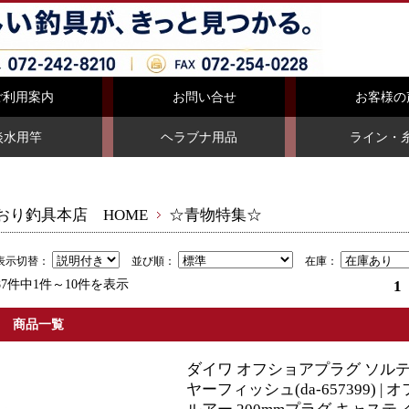
ご利用案内
お問い合せ
お客様の
淡水用竿
ヘラブナ用品
ライン・
おり釣具本店 HOME
☆青物特集☆
表示切替：
並び順：
在庫：
87件中1件～10件を表示
1
商品一覧
ダイワ オフショアプラグ ソルティガ
ヤーフィッシュ(da-657399) 