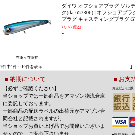
ダイワ オフショアプラグ ソルティ
ク(da-657306) | オフショア
プラグ キャスティングプラグ G
¥3,168
(税込)
""
在庫 ○ 在庫有
1
87件中1件～10件を表示
■ 納期について
■ お
【必ずご確認ください】
お支払いは以
当ショップでは一部商品をアマゾン物流倉庫
に委託しております。
一部商品の配送ラベルの出荷元がアマゾン合
同会社と記載されますが、
当ショップお買い上げ品でお間違いございま
せんので、ご安心下さいませ。
■銀行振込（