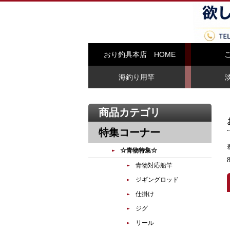
おり釣具本店 HOME
海釣り用竿
商品カテゴリ
特集コーナー
☆青物特集☆
青物対応船竿
ジギングロッド
仕掛け
ジグ
リール