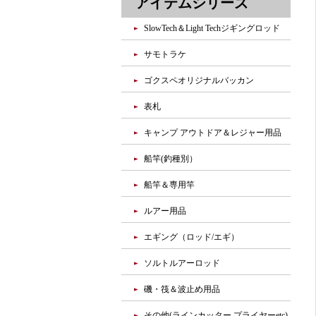
アイテムシリーズ
SlowTech＆Light Techジギングロッド
サモトラケ
ゴクスペオリジナルバッカン
表札
キャンプ アウトドア＆レジャー用品
船竿(釣種別）
船竿＆専用竿
ルアー用品
エギング（ロッド/エギ）
ソルトルアーロッド
磯・筏＆波止め用品
その他(ラインカッター,プライヤーetc)