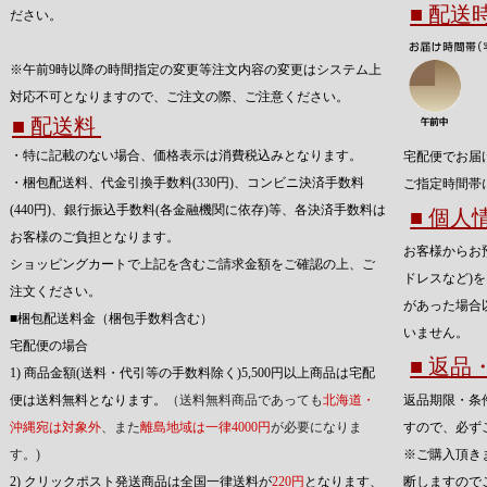
■ 配
ださい。
※午前9時以降の時間指定の変更等注文内容の変更はシステム上
対応不可となりますので、ご注文の際、ご注意ください。
■ 配送料
・特に記載のない場合、価格表示は消費税込みとなります。
宅配便でお届
・梱包配送料、代金引換手数料(330円)、コンビニ決済手数料
ご指定時間帯
(440円)、銀行振込手数料(各金融機関に依存)等、各決済手数料は
■ 個
お客様のご負担となります。
お客様からお
ショッピングカートで上記を含むご請求金額をご確認の上、ご
ドレスなど)
注文ください。
があった場合
■梱包配送料金（梱包手数料含む）
いません。
宅配便の場合
■ 返
1) 商品金額(送料・代引等の手数料除く)5,500円以上商品は宅配
便は送料無料となります。
（送料無料商品であっても
北海道・
返品期限・条
沖縄宛は対象外
、また
離島地域は一律4000円
が必要になりま
すので、必ず
す。)
※ご購入頂き
2) クリックポスト発送商品は全国一律送料が
220円
となります、
断しますので