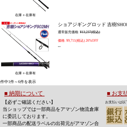
在庫 ○ 在庫有
ショアジギングロッド 吉樹SHOREJIGI
通常販売価格:
¥13,237
(税込)
価格:
¥9,711
(税込)
26%OFF
""
在庫 ○ 在庫有
6件中1件～6件を表示
■ 納期について
■ お
【必ずご確認ください】
お支払いは以
当ショップでは一部商品をアマゾン物流倉庫
に委託しております。
一部商品の配送ラベルの出荷元がアマゾン合