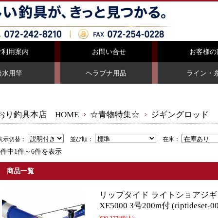
ご利用案内
お問い合せ
お客様の
淡水用竿
ヘラブナ用品
ライン・
おり釣具本店 HOME
☆青物特集☆
ジギングロッド
表示切替：
並び順：
在庫：
6件中1件～6件を表示
商品一覧
リップタイド ライトショアジギングセ
XE5000 3号200m付 (riptide