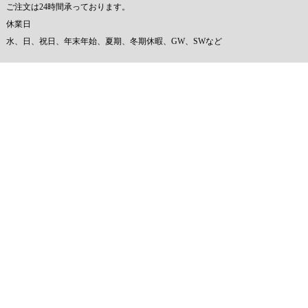
ご注文は24時間承っております。
休業日
水、日、祝日、年末年始、夏期、冬期休暇、GW、SWなど