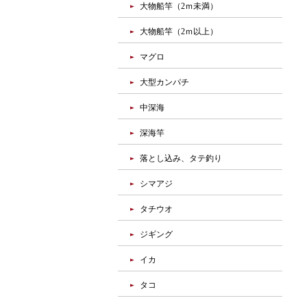
大物船竿（2ｍ未満）
大物船竿（2ｍ以上）
マグロ
大型カンパチ
中深海
深海竿
落とし込み、タテ釣り
シマアジ
タチウオ
ジギング
イカ
タコ