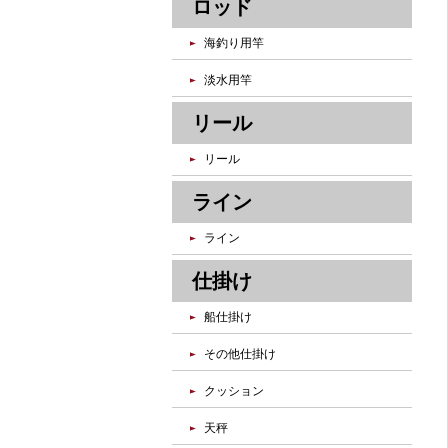
ロッド
海釣り用竿
淡水用竿
リール
リール
ライン
ライン
仕掛け
船仕掛け
その他仕掛け
クッション
天秤