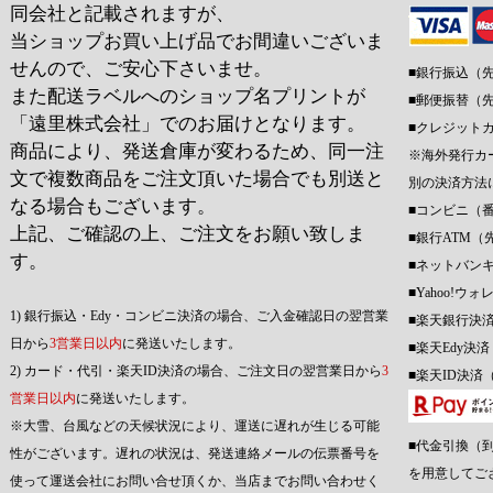
同会社と記載されますが、
当ショップお買い上げ品でお間違いございま
せんので、ご安心下さいませ。
■銀行振込（
また配送ラベルへのショップ名プリントが
■郵便振替（
「遠里株式会社」でのお届けとなります。
■クレジット
商品により、発送倉庫が変わるため、同一注
※海外発行カ
文で複数商品をご注文頂いた場合でも別送と
別の決済方法
なる場合もございます。
■コンビニ（
上記、ご確認の上、ご注文をお願い致しま
■銀行ATM（
す。
■ネットバン
■Yahoo!
1) 銀行振込・Edy・コンビニ決済の場合、ご入金確認日の翌営業
■楽天銀行決
日から
3営業日以内
に発送いたします。
■楽天Edy決
2) カード・代引・楽天ID決済の場合、ご注文日の翌営業日から
3
■楽天ID決済
営業日以内
に発送いたします。
※大雪、台風などの天候状況により、運送に遅れが生じる可能
■代金引換（
性がございます。遅れの状況は、発送連絡メールの伝票番号を
を用意してご
使って運送会社にお問い合せ頂くか、当店までお問い合わせく