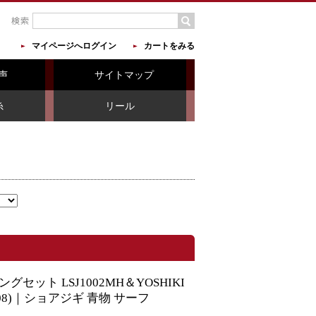
マイページへログイン
カートをみる
声
サイトマップ
糸
リール
ット LSJ1002MH＆YOSHIKI
set-008)｜ショアジギ 青物 サーフ