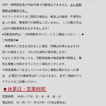
日付・時間指定及び代金引換での配送はできません。
また送料
無料は対象外です。
※クリックポストをご指定の場合は、輸送上の破損・不達等が
あった場合、郵便局での保障はございません。（ご心配の方は
上記の宅配便発送をおすすめします）
●宅配便送料は「ご利用案内/ガイド」にてご確認ください。→
■
ご利用案内■
・複数件のご注文を頂きました場合、同梱は出来かねます(※
別々の発送となり、それぞれ送料が発生致します)
※また１注文であっても、宅配便規格や物流倉庫の関係上、梱
包を複数に分割させていただく場合がございます。
※発送連絡につきましてメールでのご連絡が届かなかった場
合、 お電話での連絡等は行っておりません、必ずご連絡のつく
アドレスをご記載ください。
■ 休業日・営業時間
営業時間 10:00～17:30 月・火・木・金・土
電話対応 10：00～17：30 (12:00～13:00は昼休み)