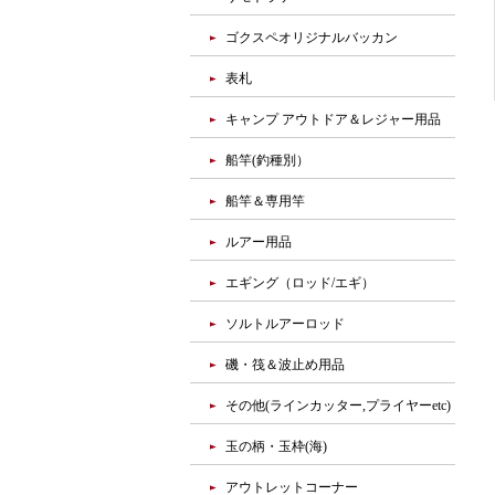
ゴクスペオリジナルバッカン
表札
キャンプ アウトドア＆レジャー用品
船竿(釣種別）
船竿＆専用竿
ルアー用品
エギング（ロッド/エギ）
ソルトルアーロッド
磯・筏＆波止め用品
その他(ラインカッター,プライヤーetc)
玉の柄・玉枠(海)
アウトレットコーナー