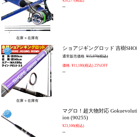
¥20,277
(税込)
""
在庫 ○ 在庫有
ショアジギングロッド 吉樹SHOREJIGI
通常販売価格:
¥15,070
(税込)
価格:
¥11,180
(税込)
25%OFF
""
在庫 ○ 在庫有
マグロ！超大物対応 Gokuevolution Ji
ion (90255)
¥23,100
(税込)
""