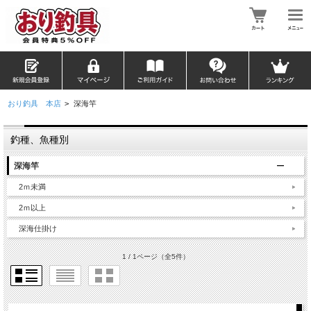
おり釣具 本店
>
深海竿
釣種、魚種別
深海竿
2ｍ未満
2ｍ以上
深海仕掛け
1 / 1ページ
（全5件）