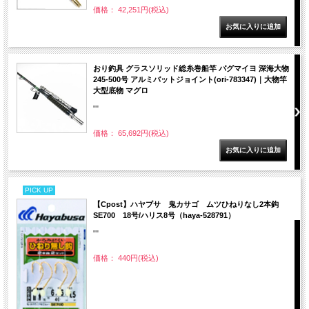
価格： 42,251円(税込)
おり釣具 グラスソリッド総糸巻船竿 パグマイヨ 深海大物
245-500号 アルミバットジョイント(ori-783347)｜大物竿
大型底物 マグロ
""
価格： 65,692円(税込)
PICK UP
【Cpost】ハヤブサ 鬼カサゴ ムツひねりなし2本鈎
SE700 18号/ハリス8号（haya-528791）
""
価格： 440円(税込)