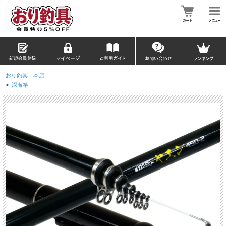
おり釣具 本店
>
深海竿