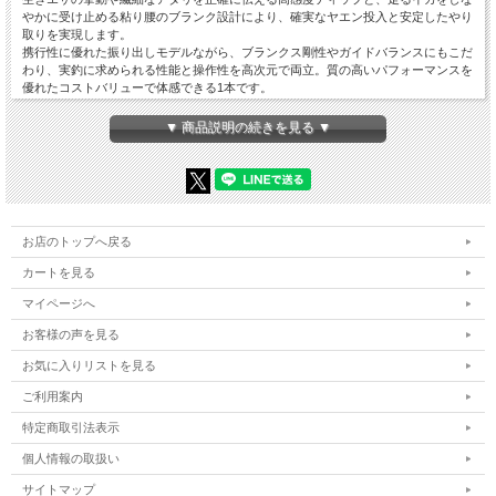
やかに受け止める粘り腰のブランク設計により、確実なヤエン投入と安定したやり
取りを実現します。
携行性に優れた振り出しモデルながら、ブランクス剛性やガイドバランスにもこだ
わり、実釣に求められる性能と操作性を高次元で両立。質の高いパフォーマンスを
優れたコストバリューで体感できる1本です。
【仕様】
▼ 商品説明の続きを見る ▼
・タイプ…振り出し
・号数…2号
・全長…約4.50m
・仕舞寸法…約100.0cm
・継数…5
・自重…約216g
お店のトップへ戻る
・先径/元径…約1.3mm/約21.3mm
・錘負荷…1～5号
カートを見る
・適合ライン…1～3号
マイページへ
お客様の声を見る
「社内管理番号5」
お気に入りリストを見る
ご利用案内
特定商取引法表示
個人情報の取扱い
サイトマップ