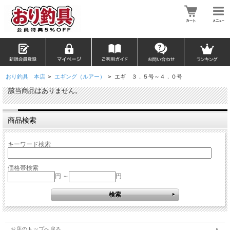
おり釣具 本店
>
エギング（ルアー）
>
エギ ３．５号～４．０号
該当商品はありません。
商品検索
キーワード検索
価格帯検索
円 ～
円
お店のトップへ戻る