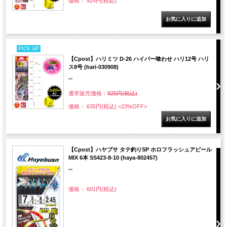
価格： 924円(税込)
PICK UP
【Cpost】ハリミツ D-26 ハイパー喰わせ ハリ12号 ハリ
ス8号 (hari-030908)
""
通常販売価格：
825円(税込)
価格： 635円(税込)
<23%OFF>
【Cpost】ハヤブサ タテ釣りSP ホロフラッシュアピール
MIX 6本 SS423-8-10 (haya-802457)
""
価格： 601円(税込)