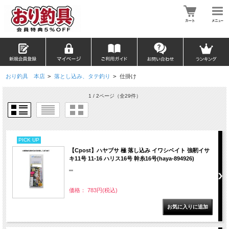
おり釣具 本店
>
落とし込み、タテ釣り
>
仕掛け
1 / 2ページ
（全29件）
PICK UP
【Cpost】ハヤブサ 極 落し込み イワシベイト 強靭イサ
キ11号 11-16 ハリス16号 幹糸16号(haya-894926)
""
価格： 783円(税込)