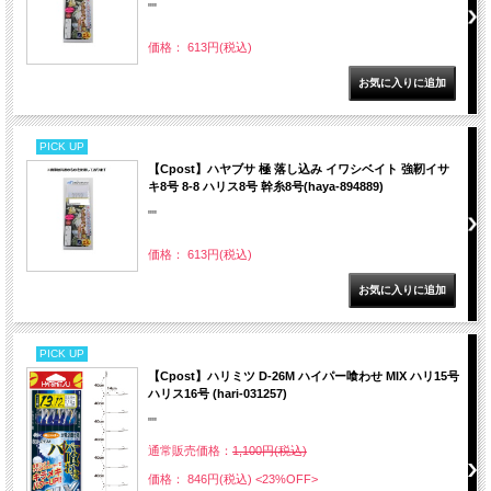
""
価格： 613円(税込)
PICK UP
【Cpost】ハヤブサ 極 落し込み イワシベイト 強靭イサ
キ8号 8-8 ハリス8号 幹糸8号(haya-894889)
""
価格： 613円(税込)
PICK UP
【Cpost】ハリミツ D-26M ハイパー喰わせ MIX ハリ15号
ハリス16号 (hari-031257)
""
通常販売価格：
1,100円(税込)
価格： 846円(税込)
<23%OFF>