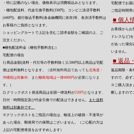
・特に記載のない場合、価格表示は消費税込みとなります。
宅配便でお届
・梱包配送料、代金引換手数料(330円)、コンビニ決済手数料
ご指定時間帯
(440円)、銀行振込手数料(各金融機関に依存)等、各決済手数料は
■ 個
お客様のご負担となります。
お客様からお
ショッピングカートで上記を含むご請求金額をご確認の上、ご
ドレスなど)
注文ください。
があった場合
■梱包配送料金（梱包手数料含む）
いません。
宅配便の場合
■ 返
1) 商品金額(送料・代引等の手数料除く)5,500円以上商品は宅配
便は送料無料となります。
（送料無料商品であっても
北海道・
返品期限・条
沖縄宛は対象外
、また
離島地域は一律4000円
が必要になりま
すので、必ず
す。)
※ご購入頂き
2) クリックポスト発送商品は全国一律送料が
220円
となります、
断しますので
日付・時間指定及び代金引換での配送はできません。
また送料
無料は対象外です。
※クリックポストをご指定の場合は、輸送上の破損・不達等が
あった場合、郵便局での保障はございません。（ご心配の方は
上記の宅配便発送をおすすめします）