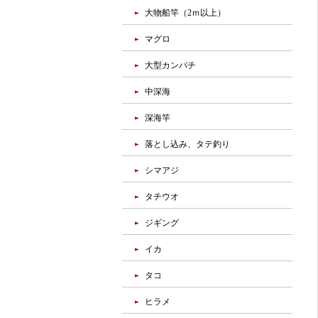
大物船竿（2ｍ以上）
マグロ
大型カンパチ
中深海
深海竿
落とし込み、タテ釣り
シマアジ
タチウオ
ジギング
イカ
タコ
ヒラメ