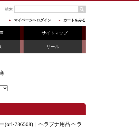
マイページへログイン
カートをみる
声
サイトマップ
糸
リール
寒
ri-786508)｜ヘラブナ用品 ヘラ