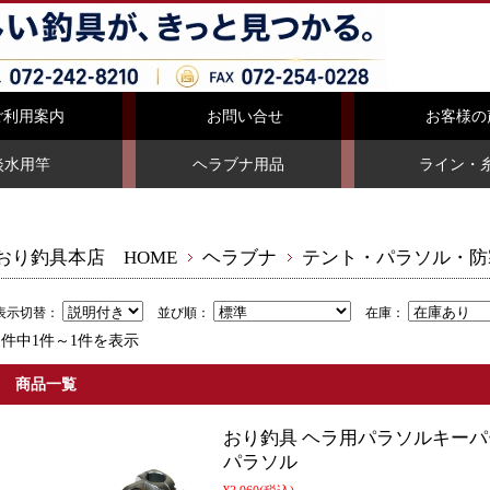
ご利用案内
お問い合せ
お客様の
淡水用竿
ヘラブナ用品
ライン・
おり釣具本店 HOME
ヘラブナ
テント・パラソル・防
表示切替：
並び順：
在庫：
1件中1件～1件を表示
商品一覧
おり釣具 ヘラ用パラソルキーパー(o
パラソル