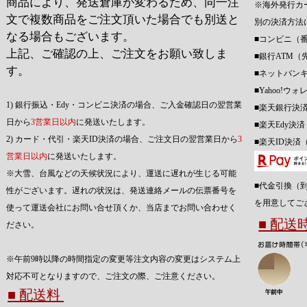
商品により、発送倉庫が変わるため、同一注
※海外発行カ
文で複数商品をご注文頂いた場合でも別送と
別の決済方法
なる場合もございます。
■コンビニ（
上記、ご確認の上、ご注文をお願い致しま
■銀行ATM（
す。
■ネットバン
■Yahoo!
1) 銀行振込・Edy・コンビニ決済の場合、ご入金確認日の翌営業
■楽天銀行決
日から
3営業日以内
に発送いたします。
■楽天Edy決
2) カード・代引・楽天ID決済の場合、ご注文日の翌営業日から
3
■楽天ID決済
営業日以内
に発送いたします。
※大雪、台風などの天候状況により、運送に遅れが生じる可能
■代金引換（
性がございます。遅れの状況は、発送連絡メールの伝票番号を
を用意してご
使って運送会社にお問い合せ頂くか、当店までお問い合わせく
■ 配
ださい。
※午前9時以降の時間指定の変更等注文内容の変更はシステム上
対応不可となりますので、ご注文の際、ご注意ください。
■ 配送料