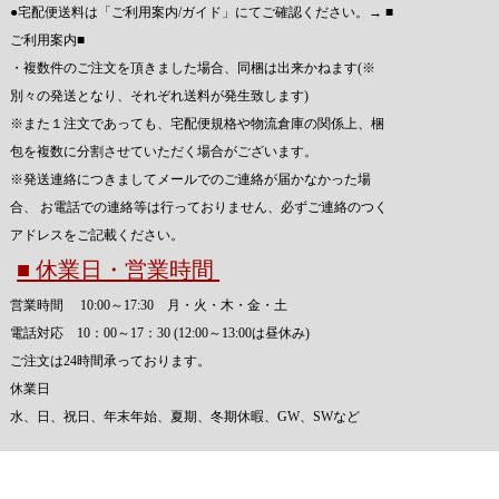
●宅配便送料は「ご利用案内/ガイド」にてご確認ください。→
■
ご利用案内■
・複数件のご注文を頂きました場合、同梱は出来かねます(※
別々の発送となり、それぞれ送料が発生致します)
※また１注文であっても、宅配便規格や物流倉庫の関係上、梱
包を複数に分割させていただく場合がございます。
※発送連絡につきましてメールでのご連絡が届かなかった場
合、 お電話での連絡等は行っておりません、必ずご連絡のつく
アドレスをご記載ください。
■ 休業日・営業時間
営業時間 10:00～17:30 月・火・木・金・土
電話対応 10：00～17：30 (12:00～13:00は昼休み)
ご注文は24時間承っております。
休業日
水、日、祝日、年末年始、夏期、冬期休暇、GW、SWなど