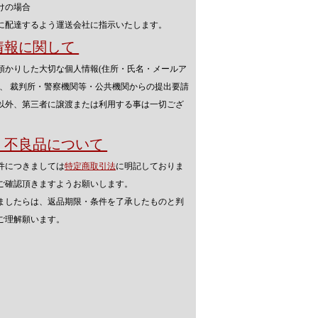
けの場合
に配達するよう運送会社に指示いたします。
人情報に関して
預かりした大切な個人情報(住所・氏名・メールア
を、 裁判所・警察機関等・公共機関からの提出要請
以外、第三者に譲渡または利用する事は一切ござ
品・不良品について
件につきましては
特定商取引法
に明記しておりま
ご確認頂きますようお願いします。
ましたらは、返品期限・条件を了承したものと判
ご理解願います。