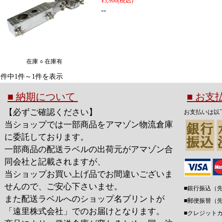
¥3,960
(税込)
""
在庫 ○ 在庫有
1件中1件～1件を表示
■ 納期について
■ お
【必ずご確認ください】
お支払いは以
当ショップでは一部商品をアマゾン物流倉庫
に委託しております。
一部商品の配送ラベルの出荷元がアマゾン合
同会社と記載されますが、
当ショップお買い上げ品でお間違いございま
せんので、ご安心下さいませ。
■銀行振込（
また配送ラベルへのショップ名プリントが
■郵便振替（
「遠里株式会社」でのお届けとなります。
■クレジット