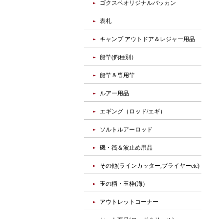
ゴクスペオリジナルバッカン
表札
キャンプ アウトドア＆レジャー用品
船竿(釣種別）
船竿＆専用竿
ルアー用品
エギング（ロッド/エギ）
ソルトルアーロッド
磯・筏＆波止め用品
その他(ラインカッター,プライヤーetc)
玉の柄・玉枠(海)
アウトレットコーナー