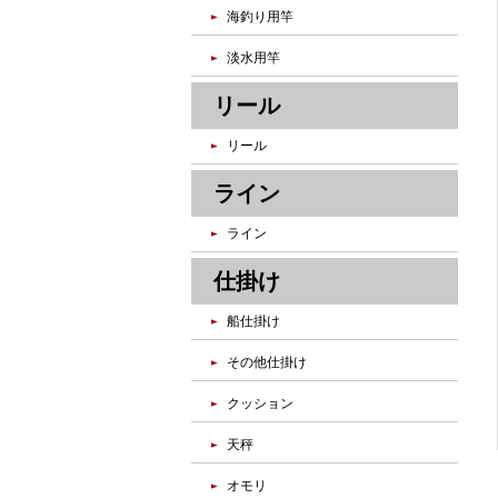
海釣り用竿
淡水用竿
リール
リール
ライン
ライン
仕掛け
船仕掛け
その他仕掛け
クッション
天秤
オモリ