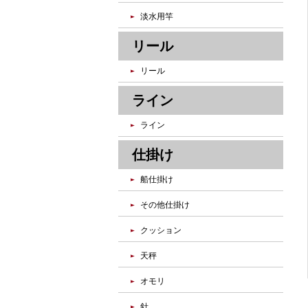
淡水用竿
リール
リール
ライン
ライン
仕掛け
船仕掛け
その他仕掛け
クッション
天秤
オモリ
針