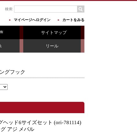
マイページへログイン
カートをみる
声
サイトマップ
糸
リール
ングフック
ッド6サイズセット (ori-781114)
グ アジ メバル