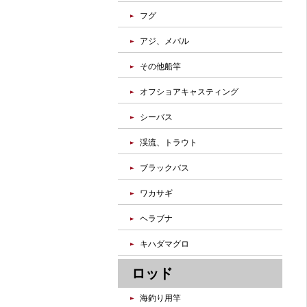
フグ
アジ、メバル
その他船竿
オフショアキャスティング
シーバス
渓流、トラウト
ブラックバス
ワカサギ
ヘラブナ
キハダマグロ
ロッド
海釣り用竿