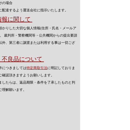
けの場合
に配達するよう運送会社に指示いたします。
人情報に関して
預かりした大切な個人情報(住所・氏名・メールア
を、 裁判所・警察機関等・公共機関からの提出要請
以外、第三者に譲渡または利用する事は一切ござ
品・不良品について
件につきましては
特定商取引法
に明記しておりま
ご確認頂きますようお願いします。
ましたらは、返品期限・条件を了承したものと判
ご理解願います。