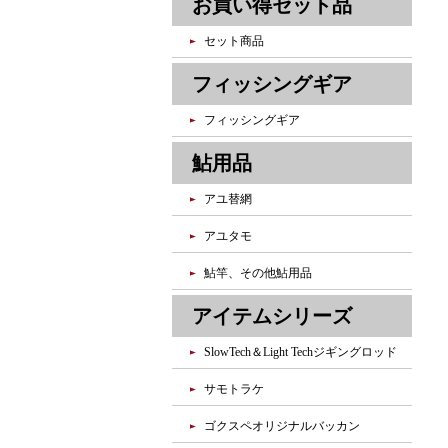
お買い得セット品
セット商品
フィッシングギア
フィッシングギア
鮎用品
アユ替網
アユタモ
鮎竿、その他鮎用品
アイテムシリーズ
SlowTech＆Light Techジギングロッド
サモトラケ
ゴクスペオリジナルバッカン