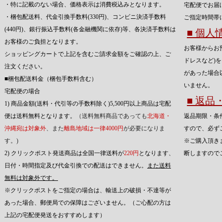
・特に記載のない場合、価格表示は消費税込みとなります。
宅配便でお届
・梱包配送料、代金引換手数料(330円)、コンビニ決済手数料
ご指定時間帯
(440円)、銀行振込手数料(各金融機関に依存)等、各決済手数料は
■ 個
お客様のご負担となります。
お客様からお
ショッピングカートで上記を含むご請求金額をご確認の上、ご
ドレスなど)
注文ください。
があった場合
■梱包配送料金（梱包手数料含む）
いません。
宅配便の場合
■ 返
1) 商品金額(送料・代引等の手数料除く)5,500円以上商品は宅配
便は送料無料となります。
（送料無料商品であっても
北海道・
返品期限・条
沖縄宛は対象外
、また
離島地域は一律4000円
が必要になりま
すので、必ず
す。)
※ご購入頂き
2) クリックポスト発送商品は全国一律送料が
220円
となります、
断しますので
日付・時間指定及び代金引換での配送はできません。
また送料
無料は対象外です。
※クリックポストをご指定の場合は、輸送上の破損・不達等が
あった場合、郵便局での保障はございません。（ご心配の方は
上記の宅配便発送をおすすめします）