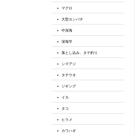
マグロ
大型カンパチ
中深海
深海竿
落とし込み、タテ釣り
シマアジ
タチウオ
ジギング
イカ
タコ
ヒラメ
カワハギ