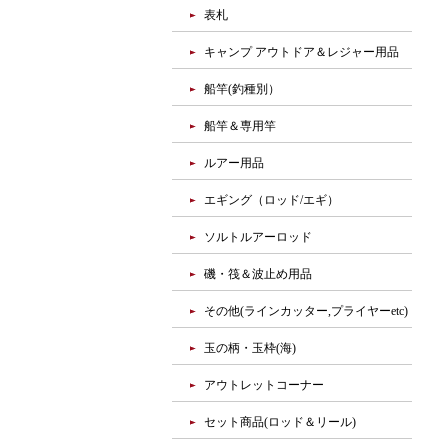
表札
キャンプ アウトドア＆レジャー用品
船竿(釣種別）
船竿＆専用竿
ルアー用品
エギング（ロッド/エギ）
ソルトルアーロッド
磯・筏＆波止め用品
その他(ラインカッター,プライヤーetc)
玉の柄・玉枠(海)
アウトレットコーナー
セット商品(ロッド＆リール)