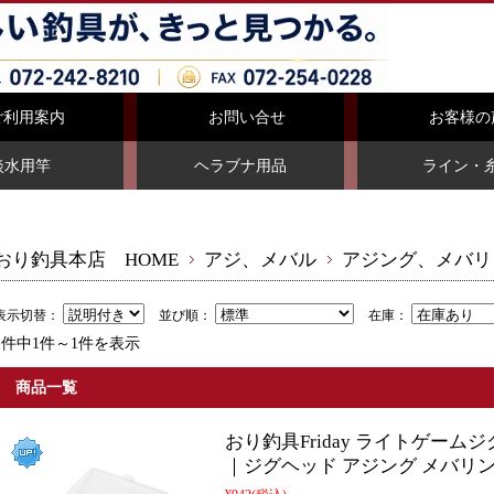
ご利用案内
お問い合せ
お客様の
淡水用竿
ヘラブナ用品
ライン・
おり釣具本店 HOME
アジ、メバル
アジング、メバリ
表示切替：
並び順：
在庫：
1件中1件～1件を表示
商品一覧
おり釣具Friday ライトゲームジグヘ
｜ジグヘッド アジング メバリン