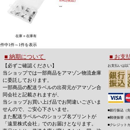
¥942
(税込)
""
在庫 ○ 在庫有
1件中1件～1件を表示
■ 納期について
■ お
【必ずご確認ください】
お支払いは以
当ショップでは一部商品をアマゾン物流倉庫
に委託しております。
一部商品の配送ラベルの出荷元がアマゾン合
同会社と記載されますが、
当ショップお買い上げ品でお間違いございま
せんので、ご安心下さいませ。
■銀行振込（
また配送ラベルへのショップ名プリントが
■郵便振替（
「遠里株式会社」でのお届けとなります。
■クレジット