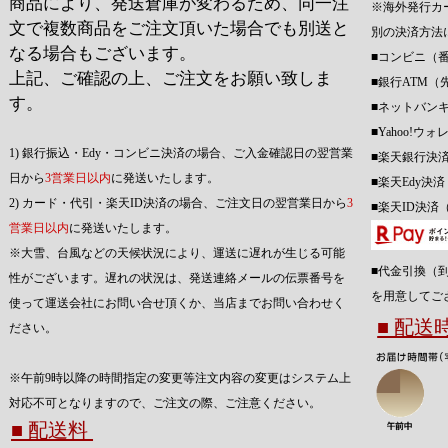
商品により、発送倉庫が変わるため、同一注
※海外発行カ
文で複数商品をご注文頂いた場合でも別送と
別の決済方法
なる場合もございます。
■コンビニ（
上記、ご確認の上、ご注文をお願い致しま
■銀行ATM（
す。
■ネットバン
■Yahoo!
1) 銀行振込・Edy・コンビニ決済の場合、ご入金確認日の翌営業
■楽天銀行決
日から
3営業日以内
に発送いたします。
■楽天Edy決
2) カード・代引・楽天ID決済の場合、ご注文日の翌営業日から
3
■楽天ID決済
営業日以内
に発送いたします。
※大雪、台風などの天候状況により、運送に遅れが生じる可能
■代金引換（
性がございます。遅れの状況は、発送連絡メールの伝票番号を
を用意してご
使って運送会社にお問い合せ頂くか、当店までお問い合わせく
■ 配
ださい。
※午前9時以降の時間指定の変更等注文内容の変更はシステム上
対応不可となりますので、ご注文の際、ご注意ください。
■ 配送料