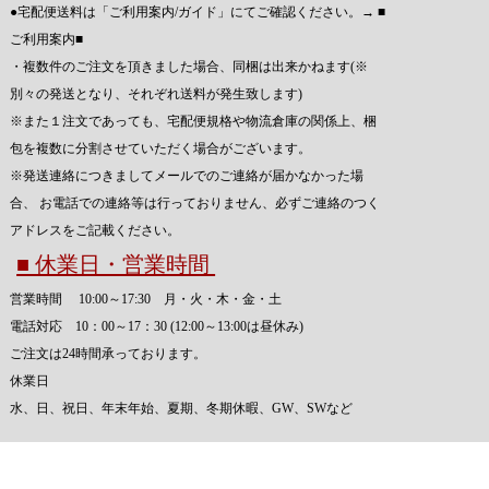
●宅配便送料は「ご利用案内/ガイド」にてご確認ください。→
■
ご利用案内■
・複数件のご注文を頂きました場合、同梱は出来かねます(※
別々の発送となり、それぞれ送料が発生致します)
※また１注文であっても、宅配便規格や物流倉庫の関係上、梱
包を複数に分割させていただく場合がございます。
※発送連絡につきましてメールでのご連絡が届かなかった場
合、 お電話での連絡等は行っておりません、必ずご連絡のつく
アドレスをご記載ください。
■ 休業日・営業時間
営業時間 10:00～17:30 月・火・木・金・土
電話対応 10：00～17：30 (12:00～13:00は昼休み)
ご注文は24時間承っております。
休業日
水、日、祝日、年末年始、夏期、冬期休暇、GW、SWなど