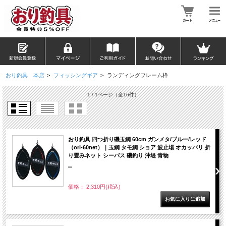
おり釣具 本店
>
フィッシングギア
>
ランディングフレーム枠
1 / 1ページ
（全16件）
おり釣具 四つ折り磯玉網 60cm ガンメタ/ブルー/レッド
（ori-60net）｜玉網 タモ網 ショア 波止場 オカッパリ 折
り畳みネット シーバス 磯釣り 沖堤 青物
""
価格： 2,310円(税込)