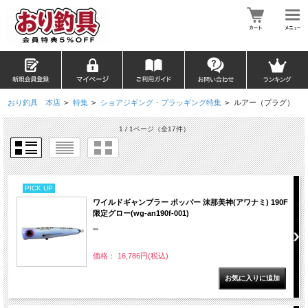
おり釣具 本店
>
特集
>
ショアジギング・プラッギング特集
>
ルアー（プラグ）
1 / 1ページ
（全17件）
PICK UP
ワイルドギャンブラー ポッパー 沫那美神(アワナミ) 190F
限定グロー(wg-an190f-001)
""
価格： 16,786円(税込)