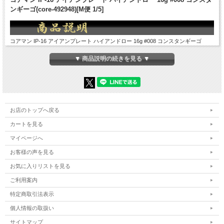
ンギーゴ(core-492948)[M便 1/5]
コアマン IP-16 アイアンプレート ハイアンドロー 16g #008 コンスタンギーゴ
(core-492948)[M便 1/5]
▼ 商品説明の続きを見る ▼
表層(HIGH)と底層(LOW)のレンジに特化！
アクション高速起動と最強波動のハイ＆ロー！
アイアンプレートのハイ＆ローシリーズに、ショアからのシーバスゲームで王道と
なるウエイトの１６gモデルが新登場です。不変のアイピー型ヘッドデザインとプ
レートカットの小サイズ化によって１６ｇのルアーでは最大級の飛距離を出すこと
お店のトップへ戻る
が可能です。抜群に速いアクションの瞬間立ち上がりで、ボトムをかなりゆっくり
とスローに引くことが出来ます。遠くにある狭いヒットゾーンをしっかりとアクシ
カートを見る
ョンしながらきちんとトレースすることが出来ます。ショアからのシーバスゲーム
で攻略の幅が大きく広がること、間違いないです。
マイページへ
お客様の声を見る
■ FEATURE ■
元祖シーバス専用メタルバイブ、アイアンプレートのテールをカットしたデザイ
お気に入りリストを見る
ン！ショートボディバージョン！このチューニングによって、シリーズ最高のアク
ション高速起動と最強波動、そして最強フラッシングを実現しました。得意なステ
ご利用案内
ージは表層(HIGH)と底層(LOW)のレンジ。季節は夏（高水温期）と冬（低水温
期）が特に高実績です。
特定商取引法表示
個人情報の取扱い
■ LURE SPEC ■
LENGTH： 47mm
サイトマップ