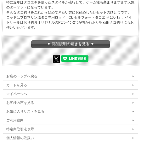
特に近年はタコエギを使ったスタイルが流行して、ゲーム性も高まりますます人気
のターゲットになっています。
そんなタコ釣りをこれから始めてきたい方にお勧めしたいセットのひとつです。
ロッドはプロマリン船タコ専用ロッド「CB セルフォートタコエギ 165H」、ベイ
トリールはおり釣具オリジナルのPEライン2号が巻かれおり明石船タコ釣りにもお
使いいただけます。
【セット内容】
▼ 商品説明の続きを見る ▼
【ロッド】
■PROMARINE CB セルフォートタコエギ 165H(hd-612072)
船タコエギ入門にオススメ！
初めての船タコ釣りに最適な、コストパフォーマンスに優れたセンターカット設計
エントリーモデル
お店のトップへ戻る
《両軸ベイトモデル》
カートを見る
規格:165H
全長（cm):165
マイページへ
継数:2
お客様の声を見る
仕舞(cm):88
自重(g):151
お気に入りリストを見る
先径/元径(mm):1.7/13.7
適合鉛:40～80号
ご利用案内
カーボン(%):50
並継
特定商取引法表示
個人情報の取扱い