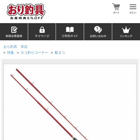
おり釣具 本店
>
特集
>
タコ釣りコーナー
>
船タコ