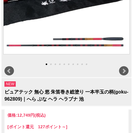
NEW
ピュアテック 無心 悠 朱笛巻き総塗り 一本半玉の柄(goku-
962809)｜へら ぶな ヘラ ヘラブナ 池
価格:
12,749円
(税込)
[ポイント還元 127ポイント～]