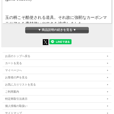
玉の柄こそ酷使される道具。それ故に強靭なカーボンマ
テリアルを素材使いやすさを追求しました。
コミの狂いや口割れがしにくいタフネスな構造で、握り
▼ 商品説明の続きを見る ▼
部分の継ぎ方次第で1本、1本半と二段階の長さで使い分
けられます。
急テーパー、造り節など小節の竹素材を思わせる本格的
な仕上がりを感じさせる仕様となっています。
お店のトップへ戻る
・カラー：朱色
カートを見る
・素材：カーボン
マイページへ
・全長：85cm／＃１ cm／＃２ 30cm／握り部分
お客様の声を見る
15.5cm
・先外径：13.0mm／先内径：12.0mm
お気に入りリストを見る
ご利用案内
■メーカー希望標準小売価格：11800円（税別）
特定商取引法表示
個人情報の取扱い
サイトマップ