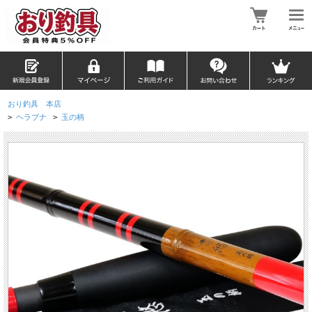
おり釣具 本店
>
ヘラブナ
>
玉の柄