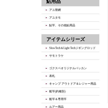
鮎用品
アユ替網
アユタモ
鮎竿、その他鮎用品
アイテムシリーズ
SlowTech＆Light Techジギングロッド
サモトラケ
ゴクスペオリジナルバッカン
表札
キャンプ アウトドア＆レジャー用品
船竿(釣種別）
船竿＆専用竿
ルアー用品