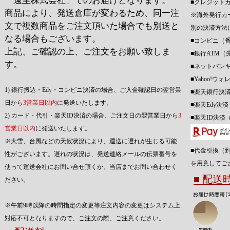
「遠里株式会社」でのお届けとなります。
■クレジット
商品により、発送倉庫が変わるため、同一注
※海外発行カ
文で複数商品をご注文頂いた場合でも別送と
別の決済方法
なる場合もございます。
■コンビニ（
上記、ご確認の上、ご注文をお願い致しま
■銀行ATM（
す。
■ネットバン
■Yahoo!
1) 銀行振込・Edy・コンビニ決済の場合、ご入金確認日の翌営業
■楽天銀行決
日から
3営業日以内
に発送いたします。
■楽天Edy決
2) カード・代引・楽天ID決済の場合、ご注文日の翌営業日から
3
■楽天ID決済
営業日以内
に発送いたします。
※大雪、台風などの天候状況により、運送に遅れが生じる可能
■代金引換（
性がございます。遅れの状況は、発送連絡メールの伝票番号を
を用意してご
使って運送会社にお問い合せ頂くか、当店までお問い合わせく
■ 配
ださい。
※午前9時以降の時間指定の変更等注文内容の変更はシステム上
対応不可となりますので、ご注文の際、ご注意ください。