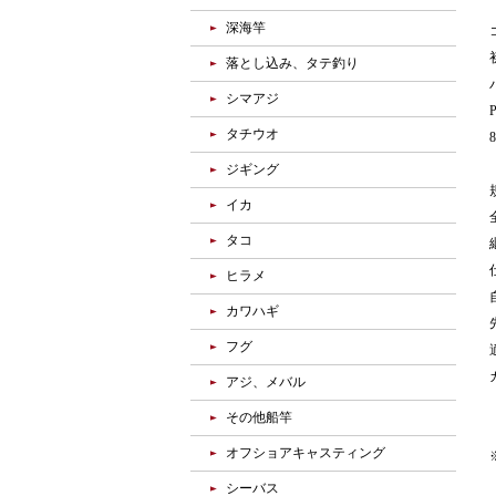
深海竿
落とし込み、タテ釣り
シマアジ
タチウオ
ジギング
イカ
タコ
ヒラメ
カワハギ
フグ
アジ、メバル
その他船竿
オフショアキャスティング
シーバス