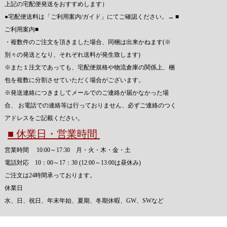
上記の宅配便発送をおすすめします）
●宅配便送料は「ご利用案内/ガイド」にてご確認ください。→
■
ご利用案内■
・複数件のご注文を頂きました場合、同梱は出来かねます(※
別々の発送となり、それぞれ送料が発生致します)
※また１注文であっても、宅配便規格や物流倉庫の関係上、梱
包を複数に分割させていただく場合がございます。
※発送連絡につきましてメールでのご連絡が届かなかった場
合、 お電話での連絡等は行っておりません、必ずご連絡のつく
アドレスをご記載ください。
■ 休業日・営業時間
営業時間 10:00～17:30 月・火・木・金・土
電話対応 10：00～17：30 (12:00～13:00は昼休み)
ご注文は24時間承っております。
休業日
水、日、祝日、年末年始、夏期、冬期休暇、GW、SWなど