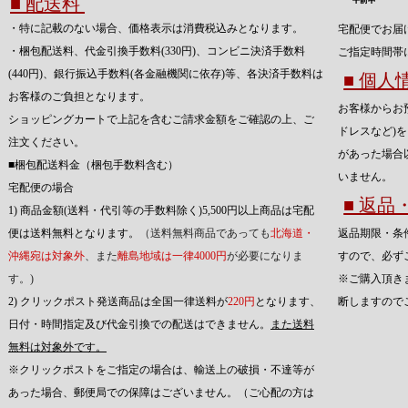
■ 配送料
・特に記載のない場合、価格表示は消費税込みとなります。
宅配便でお届
・梱包配送料、代金引換手数料(330円)、コンビニ決済手数料
ご指定時間帯
(440円)、銀行振込手数料(各金融機関に依存)等、各決済手数料は
■ 個
お客様のご負担となります。
お客様からお
ショッピングカートで上記を含むご請求金額をご確認の上、ご
ドレスなど)
注文ください。
があった場合
■梱包配送料金（梱包手数料含む）
いません。
宅配便の場合
■ 返
1) 商品金額(送料・代引等の手数料除く)5,500円以上商品は宅配
便は送料無料となります。
（送料無料商品であっても
北海道・
返品期限・条
沖縄宛は対象外
、また
離島地域は一律4000円
が必要になりま
すので、必ず
す。)
※ご購入頂き
2) クリックポスト発送商品は全国一律送料が
220円
となります、
断しますので
日付・時間指定及び代金引換での配送はできません。
また送料
無料は対象外です。
※クリックポストをご指定の場合は、輸送上の破損・不達等が
あった場合、郵便局での保障はございません。（ご心配の方は