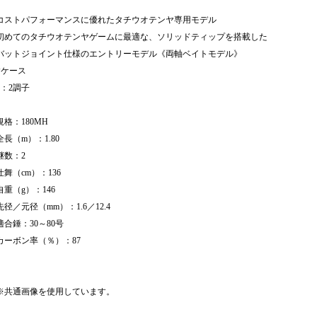
コストパフォーマンスに優れたタチウオテンヤ専用モデル
初めてのタチウオテンヤゲームに最適な、ソリッドティップを搭載した
バットジョイント仕様のエントリーモデル《両軸ベイトモデル》
Pケース
8：2調子
規格：180MH
全長（m）：1.80
継数：2
仕舞（cm）：136
自重（g）：146
先径／元径（mm）：1.6／12.4
適合錘：30～80号
カーボン率（％）：87
※共通画像を使用しています。