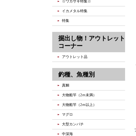
☆ワカサギ特集☆
イカメタル特集
特集
掘出し物！アウトレット
コーナー
アウトレット品
釣種、魚種別
真鯛
大物船竿（2ｍ未満）
大物船竿（2ｍ以上）
マグロ
大型カンパチ
中深海