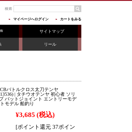
マイページへログイン
カートをみる
声
サイトマップ
糸
リール
 CBバトルクロス太刀テンヤ
-613536) | タチウオテンヤ 初心者 ソリ
プ バットジョイント エントリーモデ
イトモデル 船釣り
¥3,685
(税込)
[ポイント還元 37ポイン