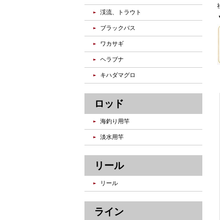
渓流、トラウト
ブラックバス
ワカサギ
ヘラブナ
キハダマグロ
ロッド
海釣り用竿
淡水用竿
リール
リール
ライン