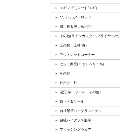
エギング（ロッド/エギ）
ソルトルアーロッド
磯・筏＆波止め用品
その他(ラインカッター,プライヤーetc)
玉の柄・玉枠(海)
アウトレットコーナー
セット商品(ロッド＆リール)
その他
仕掛け・針
湖沼(竿・リール・その他)
ロッド＆リール
自社船竿ハイクラスモデル
自社ハイクラス船竿
フィッシングウェア