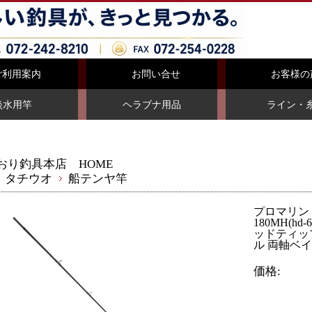
ご利用案内
お問い合せ
お客様の
淡水用竿
ヘラブナ用品
ライン・
おり釣具本店 HOME
タチウオ
船テンヤ竿
プロマリン
180MH(hd
ッドティッ
ル 両軸ベ
価格: