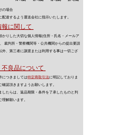
けの場合
に配達するよう運送会社に指示いたします。
人情報に関して
預かりした大切な個人情報(住所・氏名・メールア
を、 裁判所・警察機関等・公共機関からの提出要請
以外、第三者に譲渡または利用する事は一切ござ
品・不良品について
件につきましては
特定商取引法
に明記しておりま
ご確認頂きますようお願いします。
ましたらは、返品期限・条件を了承したものと判
ご理解願います。