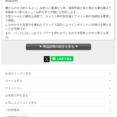
商品説明
磯からのカゴ釣り＆ぶっこみ釣りに最適な１本。遠投性能と粘り強さを兼ね備えた
本格派カゴ釣り&ぶっこみ釣り竿で大物にも対応します。
大型リールとの相性も抜群で、キャスト時の安定感とファイト時の信頼性を重視し
て開発。
しなやかさと反発力を兼ねたブランクス設計によりピンポイントに仕掛けを届ける
ことが可能です。
また、バットにはしっかりとパワーを持たせているので大型魚とのやり取りも安
心。
さらに持ち重りしないバランス設計を実現するなど快適にお使いいただける１本に
仕上げています。
▼ 商品説明の続きを見る ▼
【スペック】
・全長…約3.6m
・仕舞寸法（振出式）…約105.3cm
・自重…約256ｇ
・先径/元径…約1.6mm/約18.0mm（リールシート上部）
お店のトップへ戻る
・適応錘負荷…10～20号
・シリーズラインアップ…3-360（5-10号）/4-360（8-15号）/5-360（10-20号）/3-
カートを見る
450（5-10号）/4-450（8-15号）/5-450（10-20号）/6-450（15-25号）/3-530（5-10
号）/4-530（8-15号）/5-530（10-20号）/6-530（15-25号）
マイページへ
お客様の声を見る
※一部共通画像を使用しています
お気に入りリストを見る
ご利用案内
「社内管理番号5」