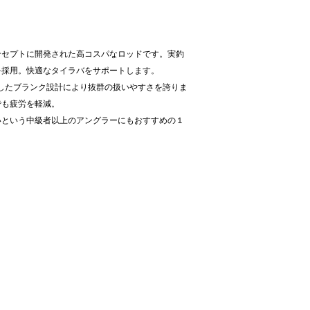
ンセプトに開発された高コスパなロッドです。実釣
を採用。快適なタイラバをサポートします。
定したブランク設計により抜群の扱いやすさを誇りま
でも疲労を軽減。
いという中級者以上のアングラーにもおすすめの１