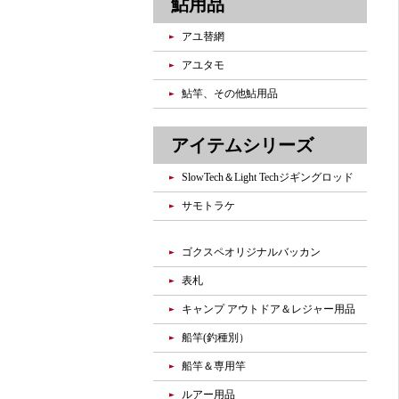
鮎用品
アユ替網
アユタモ
鮎竿、その他鮎用品
アイテムシリーズ
SlowTech＆Light Techジギングロッド
サモトラケ
ゴクスペオリジナルバッカン
表札
キャンプ アウトドア＆レジャー用品
船竿(釣種別）
船竿＆専用竿
ルアー用品