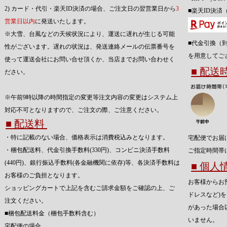
2) カード・代引・楽天ID決済の場合、ご注文日の翌営業日から
3
■楽天ID決済
営業日以内
に発送いたします。
※大雪、台風などの天候状況により、運送に遅れが生じる可能
■代金引換（
性がございます。遅れの状況は、発送連絡メールの伝票番号を
を用意してご
使って運送会社にお問い合せ頂くか、当店までお問い合わせく
■ 配
ださい。
※午前9時以降の時間指定の変更等注文内容の変更はシステム上
対応不可となりますので、ご注文の際、ご注意ください。
■ 配送料
・特に記載のない場合、価格表示は消費税込みとなります。
宅配便でお届
・梱包配送料、代金引換手数料(330円)、コンビニ決済手数料
ご指定時間帯
(440円)、銀行振込手数料(各金融機関に依存)等、各決済手数料は
■ 個
お客様のご負担となります。
お客様からお
ショッピングカートで上記を含むご請求金額をご確認の上、ご
ドレスなど)
注文ください。
があった場合
■梱包配送料金（梱包手数料含む）
いません。
宅配便の場合