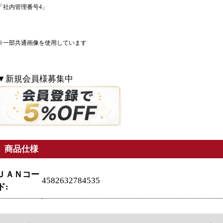
「社内管理番号4」
※一部共通画像を使用しています
▼新規会員様募集中
商品仕様
ＪＡＮコー
4582632784535
ド: