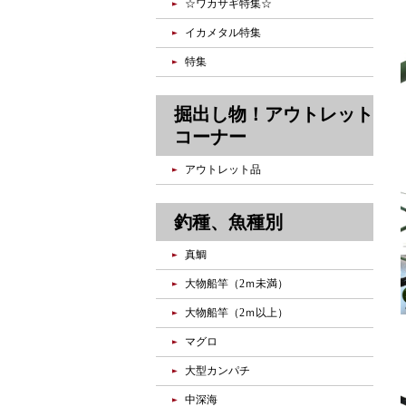
☆ワカサギ特集☆
イカメタル特集
特集
掘出し物！アウトレット
コーナー
アウトレット品
釣種、魚種別
真鯛
大物船竿（2ｍ未満）
大物船竿（2ｍ以上）
マグロ
大型カンパチ
中深海