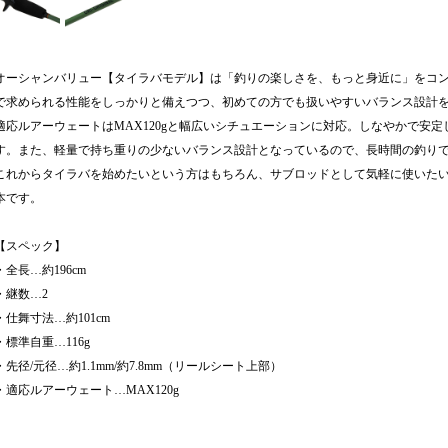
オーシャンバリュー【タイラバモデル】は「釣りの楽しさを、もっと身近に」をコ
で求められる性能をしっかりと備えつつ、初めての方でも扱いやすいバランス設計
適応ルアーウェートはMAX120gと幅広いシチュエーションに対応。しなやかで安
す。また、軽量で持ち重りの少ないバランス設計となっているので、長時間の釣り
これからタイラバを始めたいという方はもちろん、サブロッドとして気軽に使いた
本です。
【スペック】
・全長…約196cm
・継数…2
・仕舞寸法…約101cm
・標準自重…116g
・先径/元径…約1.1mm/約7.8mm（リールシート上部）
・適応ルアーウェート…MAX120g