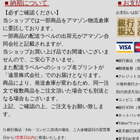
■ 納期について
■ お
【必ずご確認ください】
お支払いは以
当ショップでは一部商品をアマゾン物流倉庫
に委託しております。
一部商品の配送ラベルの出荷元がアマゾン合
同会社と記載されますが、
当ショップお買い上げ品でお間違いございま
せんので、ご安心下さいませ。
■銀行振込（
また配送ラベルへのショップ名プリントが
■郵便振替（
「遠里株式会社」でのお届けとなります。
■クレジット
商品により、発送倉庫が変わるため、同一注
※海外発行カ
文で複数商品をご注文頂いた場合でも別送と
別の決済方法
なる場合もございます。
■コンビニ（
上記、ご確認の上、ご注文をお願い致しま
■銀行ATM（
す。
■ネットバン
■Yahoo!
1) 銀行振込・Edy・コンビニ決済の場合、ご入金確認日の翌営業
■楽天銀行決
日から
3営業日以内
に発送いたします。
■楽天Edy決