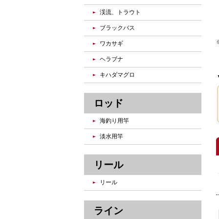
渓流、トラウト
ブラックバス
ワカサギ
ヘラブナ
キハダマグロ
ロッド
海釣り用竿
淡水用竿
リール
リール
ライン