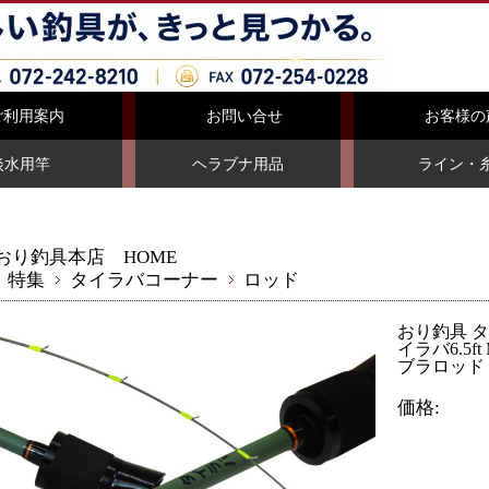
ご利用案内
お問い合せ
お客様の
淡水用竿
ヘラブナ用品
ライン・
おり釣具本店 HOME
特集
タイラバコーナー
ロッド
おり釣具 
イラバ6.5ft
ブラロッド 
価格: