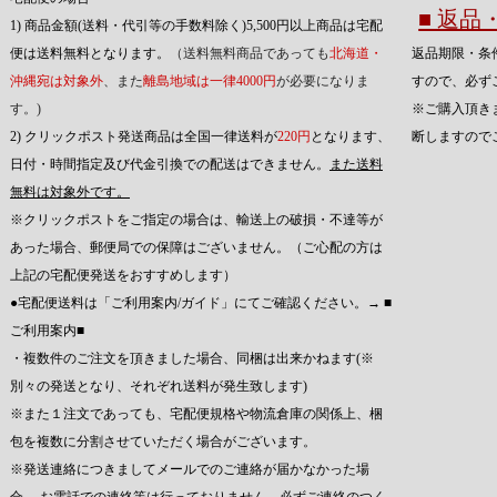
■ 返
1) 商品金額(送料・代引等の手数料除く)5,500円以上商品は宅配
便は送料無料となります。
（送料無料商品であっても
北海道・
返品期限・条
沖縄宛は対象外
、また
離島地域は一律4000円
が必要になりま
すので、必ず
す。)
※ご購入頂き
2) クリックポスト発送商品は全国一律送料が
220円
となります、
断しますので
日付・時間指定及び代金引換での配送はできません。
また送料
無料は対象外です。
※クリックポストをご指定の場合は、輸送上の破損・不達等が
あった場合、郵便局での保障はございません。（ご心配の方は
上記の宅配便発送をおすすめします）
●宅配便送料は「ご利用案内/ガイド」にてご確認ください。→
■
ご利用案内■
・複数件のご注文を頂きました場合、同梱は出来かねます(※
別々の発送となり、それぞれ送料が発生致します)
※また１注文であっても、宅配便規格や物流倉庫の関係上、梱
包を複数に分割させていただく場合がございます。
※発送連絡につきましてメールでのご連絡が届かなかった場