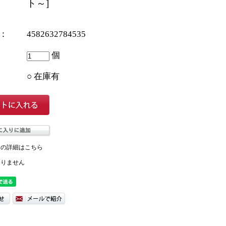
ト～]
ド：
4582632784535
個
○ 在庫有
ての詳細はこちら
ありません