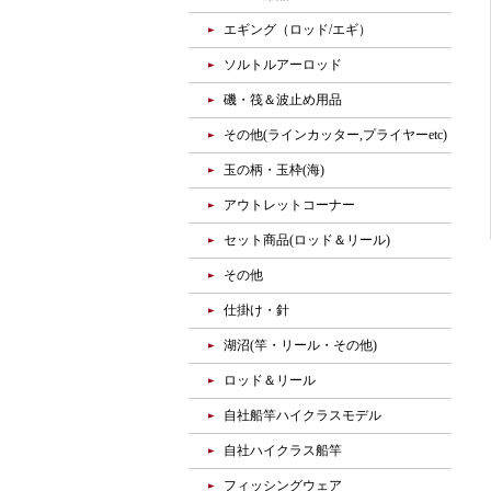
エギング（ロッド/エギ）
ソルトルアーロッド
磯・筏＆波止め用品
その他(ラインカッター,プライヤーetc)
玉の柄・玉枠(海)
アウトレットコーナー
セット商品(ロッド＆リール)
その他
仕掛け・針
湖沼(竿・リール・その他)
ロッド＆リール
自社船竿ハイクラスモデル
自社ハイクラス船竿
フィッシングウェア