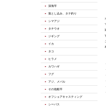
深海竿
落とし込み、タテ釣り
シマアジ
タチウオ
ジギング
イカ
タコ
ヒラメ
カワハギ
フグ
アジ、メバル
その他船竿
オフショアキャスティング
シーバス