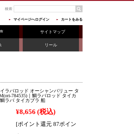
マイページへログイン
カートをみる
声
サイトマップ
糸
リール
タイラバロッド オーシャンバリュー タ
 M(ori-784535)｜鯛ラバロッド タイカ
鯛ラバ タイカブラ 船
¥8,656
(税込)
[ポイント還元 87ポイン