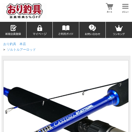
おり釣具 本店
>
ソルトルアーロッド