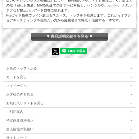
扱いやすいレングスと軽量設計により、長時間のキャストでも疲れにくく、船上で
の取り回しも快適。MAX50gまでのルアーに対応し、ペンシルやポッパー、メタル
ジグなど幅広いルアーを自在に操れます。
Fujiガイド搭載でライン放出もスムーズ。トラブルを軽減します。これからオフシ
ョアキャスティングを始めたい方から経験者まで幅広く活躍する一本です。
【スペック】
・全長…約222.5cm
▼ 商品説明の続きを見る ▼
・仕舞寸法…約114.0cm
・継数…2
・自重…約223g
・先径/元径…1.5mm/10.7mm（フロントグリップ上部）
・適応ルアーウェイト…MAX50g
・主なターゲット…シイラ・カツオ・青物など
お店のトップへ戻る
カートを見る
※共通画像を使用しています
マイページへ
お客様の声を見る
「社内管理番号5」
お気に入りリストを見る
ご利用案内
特定商取引法表示
個人情報の取扱い
サイトマップ