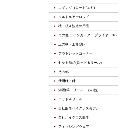
エギング（ロッド/エギ）
ソルトルアーロッド
磯・筏＆波止め用品
その他(ラインカッター,プライヤーetc)
玉の柄・玉枠(海)
アウトレットコーナー
セット商品(ロッド＆リール)
その他
仕掛け・針
湖沼(竿・リール・その他)
ロッド＆リール
自社船竿ハイクラスモデル
自社ハイクラス船竿
フィッシングウェア