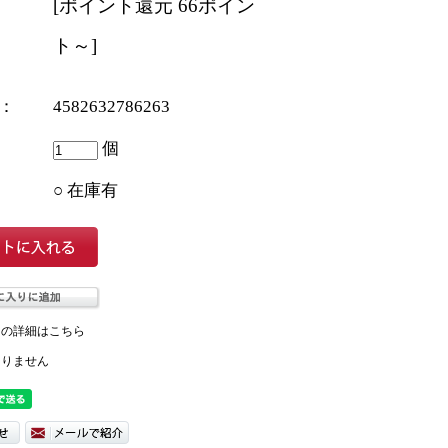
[ポイント還元 66ポイン
ト～]
ド：
4582632786263
個
○ 在庫有
ての詳細はこちら
ありません