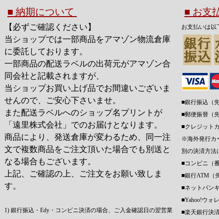
■ 納期について
■ お
【必ずご確認ください】
お支払いは以
当ショップでは一部商品をアマゾン物流倉庫
に委託しております。
一部商品の配送ラベルの出荷元がアマゾン合
同会社と記載されますが、
当ショップお買い上げ品でお間違いございま
せんので、ご安心下さいませ。
■銀行振込（
また配送ラベルへのショップ名プリントが
■郵便振替（
「遠里株式会社」でのお届けとなります。
■クレジット
商品により、発送倉庫が変わるため、同一注
※海外発行カ
文で複数商品をご注文頂いた場合でも別送と
別の決済方法
なる場合もございます。
■コンビニ（
上記、ご確認の上、ご注文をお願い致しま
■銀行ATM（
す。
■ネットバン
■Yahoo!
1) 銀行振込・Edy・コンビニ決済の場合、ご入金確認日の翌営業
■楽天銀行決