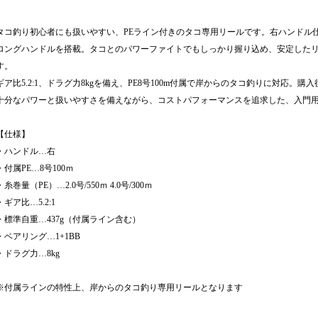
タコ釣り初心者にも扱いやすい、PEライン付きのタコ専用リールです。右ハンドル仕
ロングハンドルを搭載。タコとのパワーファイトでもしっかり握り込め、安定した
す。
ギア比5.2:1、ドラグ力8kgを備え、PE8号100m付属で岸からのタコ釣りに対応
十分なパワーと扱いやすさを備えながら、コストパフォーマンスを追求した、入門
【仕様】
・ハンドル…右
・付属PE…8号100ｍ
・糸巻量（PE）…2.0号/550ｍ 4.0号/300ｍ
・ギア比…5.2:1
・標準自重…437g（付属ライン含む）
・ベアリング…1+1BB
・ドラグ力…8kg
※付属ラインの特性上、岸からのタコ釣り専用リールとなります