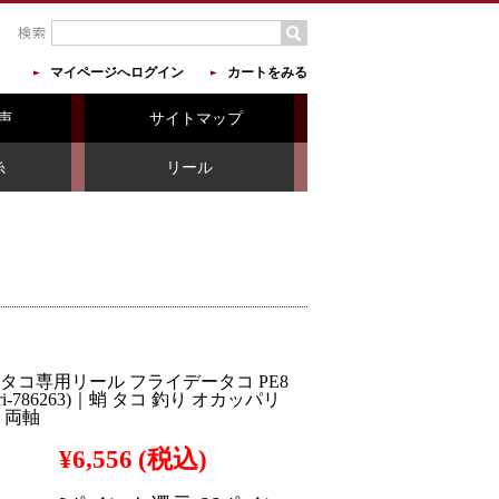
マイページへログイン
カートをみる
声
サイトマップ
糸
リール
タコ専用リール フライデータコ PE8
ri-786263)｜蛸 タコ 釣り オカッパリ
 両軸
¥6,556
(税込)