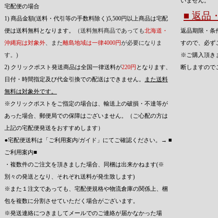
いません。
宅配便の場合
■ 返
1) 商品金額(送料・代引等の手数料除く)5,500円以上商品は宅配
便は送料無料となります。
（送料無料商品であっても
北海道・
返品期限・条
沖縄宛は対象外
、また
離島地域は一律4000円
が必要になりま
すので、必ず
す。)
※ご購入頂き
2) クリックポスト発送商品は全国一律送料が
220円
となります、
断しますので
日付・時間指定及び代金引換での配送はできません。
また送料
無料は対象外です。
※クリックポストをご指定の場合は、輸送上の破損・不達等が
あった場合、郵便局での保障はございません。（ご心配の方は
上記の宅配便発送をおすすめします）
●宅配便送料は「ご利用案内/ガイド」にてご確認ください。→
■
ご利用案内■
・複数件のご注文を頂きました場合、同梱は出来かねます(※
別々の発送となり、それぞれ送料が発生致します)
※また１注文であっても、宅配便規格や物流倉庫の関係上、梱
包を複数に分割させていただく場合がございます。
※発送連絡につきましてメールでのご連絡が届かなかった場