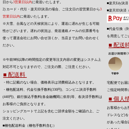
日から
3営業日以内
に発送いたします。
■楽天Edy決
2) カード・代引・楽天ID決済の場合、ご注文日の翌営業日から
3
■楽天ID決済
営業日以内
に発送いたします。
※大雪、台風などの天候状況により、運送に遅れが生じる可能
■代金引換（
性がございます。遅れの状況は、発送連絡メールの伝票番号を
を用意してご
使って運送会社にお問い合せ頂くか、当店までお問い合わせく
■ 配
ださい。
※午前9時以降の時間指定の変更等注文内容の変更はシステム上
対応不可となりますので、ご注文の際、ご注意ください。
■ 配送料
・特に記載のない場合、価格表示は消費税込みとなります。
宅配便でお届
・梱包配送料、代金引換手数料(330円)、コンビニ決済手数料
ご指定時間帯
(440円)、銀行振込手数料(各金融機関に依存)等、各決済手数料は
■ 個
お客様のご負担となります。
お客様からお
ショッピングカートで上記を含むご請求金額をご確認の上、ご
ドレスなど)
注文ください。
があった場合
■梱包配送料金（梱包手数料含む）