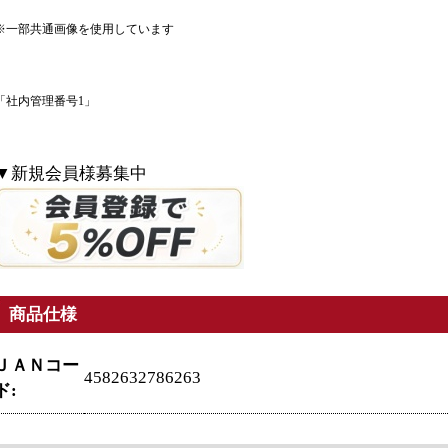
※一部共通画像を使用しています
「社内管理番号1」
▼新規会員様募集中
商品仕様
ＪＡＮコー
4582632786263
ド: