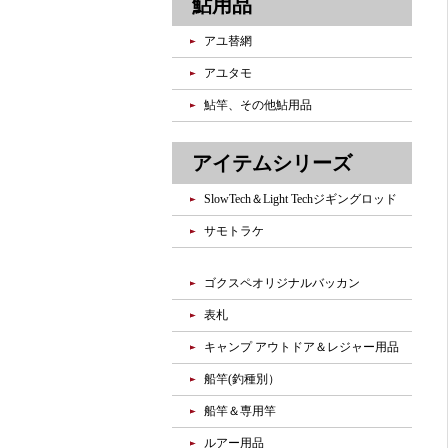
鮎用品
アユ替網
アユタモ
鮎竿、その他鮎用品
アイテムシリーズ
SlowTech＆Light Techジギングロッド
サモトラケ
ゴクスペオリジナルバッカン
表札
キャンプ アウトドア＆レジャー用品
船竿(釣種別）
船竿＆専用竿
ルアー用品