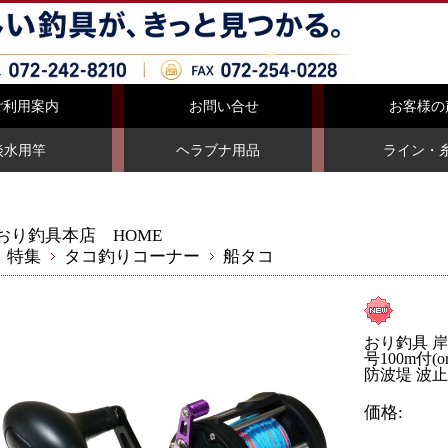
ご利用案内
お問い合せ
お客様の
淡水用竿
ヘラブナ用品
ライン・
おり釣具本店 HOME
特集
タコ釣りコーナー
船タコ
おり釣具 岸
号100m付(o
防波堤 波止
価格: