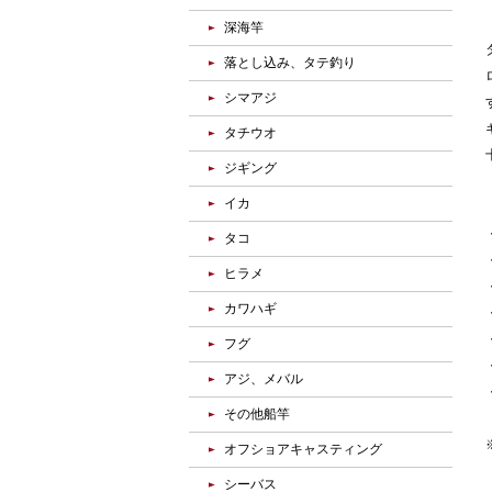
深海竿
落とし込み、タテ釣り
シマアジ
タチウオ
ジギング
イカ
タコ
ヒラメ
カワハギ
フグ
アジ、メバル
その他船竿
オフショアキャスティング
シーバス