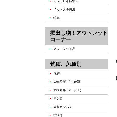
☆ワカサギ特集☆
イカメタル特集
特集
掘出し物！アウトレット
コーナー
アウトレット品
釣種、魚種別
真鯛
大物船竿（2ｍ未満）
大物船竿（2ｍ以上）
マグロ
大型カンパチ
中深海