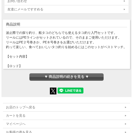
お問い合わせ
友達にメールですすめる
商品説明
波止際での探り釣り、船タコのどちらでも使えるタコ釣り入門セットです。
リールにはPEラインがセットされているので、そのままご使用いただけます。
リールはPE２号巻きか、PE８号巻きをお選びいただけます。
釣って楽しい、食べておいしいタコ釣りを始めるにはこのセットがベストマッチ。
【セット内容】
【ロッド】
■タコ専用竿 タコVX２ TAKOVX2 210
▼ 商品説明の続きを見る ▼
へばりついたタコを強引に引きはがすパワーを有するタコ釣り専用設計のロッドで
す
・標準全長 約2.10m
・仕舞寸法 約111cm
・継数 2本
お店のトップへ戻る
・先径 約3.3mm
・元径 約17.2mm
カートを見る
・自重 約228g
・対象魚 マダコ
マイページへ
お客様の声を見る