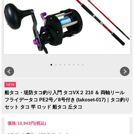
NEW
船タコ・堤防タコ釣り入門 タコVX２ 210 ＆ 両軸リール
フライデータコ PE2号／8号付き (takoset-017)｜タコ釣り
セット タコ 竿 ロッド 船タコ 丘タコ
価格:
10,943円
(税込)