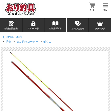
おり釣具 本店
>
特集
>
タコ釣りコーナー
>
船タコ