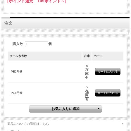
[ポイント還元 109ポイント～]
注文
購入数:
個
リール糸号数
在庫
カート
○
在
PE2号巻
庫
有
○
在
PE8号巻
庫
有
返品についての詳細はこちら