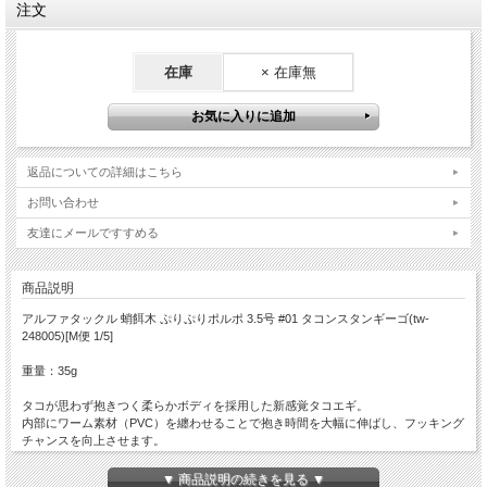
注文
在庫
× 在庫無
返品についての詳細はこちら
お問い合わせ
友達にメールですすめる
商品説明
アルファタックル 蛸餌木 ぷりぷりポルポ 3.5号 #01 タコンスタンギーゴ(tw-
248005)[M便 1/5]
重量：35g
タコが思わず抱きつく柔らかボディを採用した新感覚タコエギ。
内部にワーム素材（PVC）を纏わせることで抱き時間を大幅に伸ばし、フッキング
チャンスを向上させます。
さらにラトル音と2枚のブレードによるフラッシングで広範囲へ強力アピール。
環境に配慮した3本針仕様を採用し、実釣性能と扱いやすさを両立しました。
▼ 商品説明の続きを見る ▼