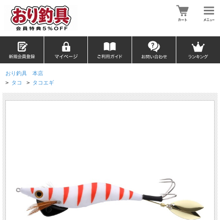
おり釣具 本店
>
タコ
>
タコエギ