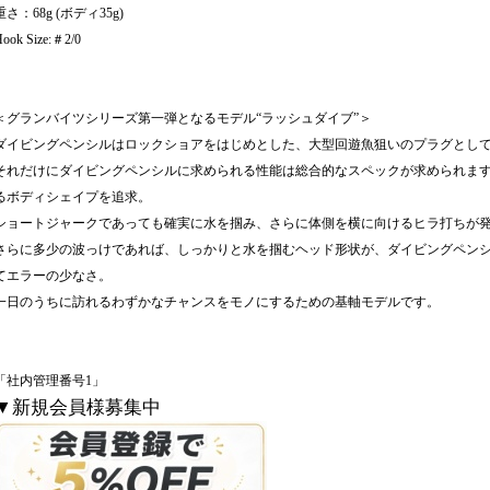
重さ：68g (ボディ35g)
ook Size:＃2/0
＜グランバイツシリーズ第一弾となるモデル“ラッシュダイブ”＞
ダイビングペンシルはロックショアをはじめとした、大型回遊魚狙いのプラグとし
それだけにダイビングペンシルに求められる性能は総合的なスペックが求められま
るボディシェイプを追求。
ショートジャークであっても確実に水を掴み、さらに体側を横に向けるヒラ打ちが
さらに多少の波っけであれば、しっかりと水を掴むヘッド形状が、ダイビングペン
てエラーの少なさ。
一日のうちに訪れるわずかなチャンスをモノにするための基軸モデルです。
「社内管理番号1」
▼新規会員様募集中