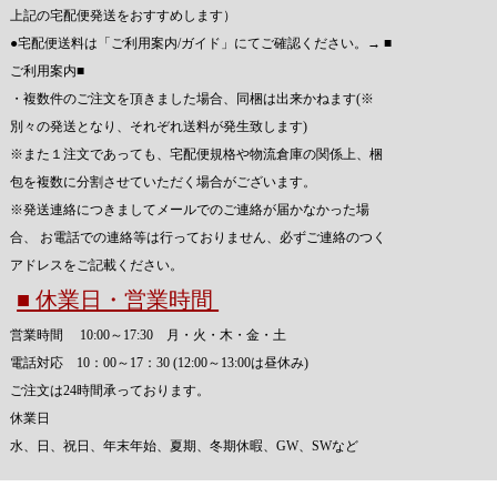
上記の宅配便発送をおすすめします）
●宅配便送料は「ご利用案内/ガイド」にてご確認ください。→
■
ご利用案内■
・複数件のご注文を頂きました場合、同梱は出来かねます(※
別々の発送となり、それぞれ送料が発生致します)
※また１注文であっても、宅配便規格や物流倉庫の関係上、梱
包を複数に分割させていただく場合がございます。
※発送連絡につきましてメールでのご連絡が届かなかった場
合、 お電話での連絡等は行っておりません、必ずご連絡のつく
アドレスをご記載ください。
■ 休業日・営業時間
営業時間 10:00～17:30 月・火・木・金・土
電話対応 10：00～17：30 (12:00～13:00は昼休み)
ご注文は24時間承っております。
休業日
水、日、祝日、年末年始、夏期、冬期休暇、GW、SWなど