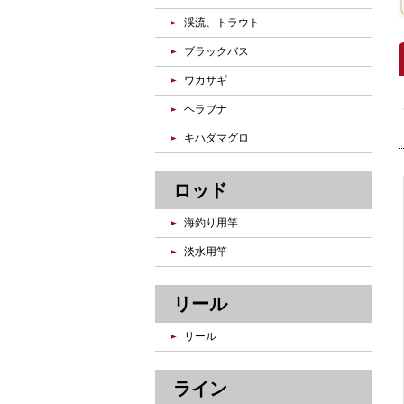
渓流、トラウト
ブラックバス
ワカサギ
ヘラブナ
キハダマグロ
ロッド
海釣り用竿
淡水用竿
リール
リール
ライン