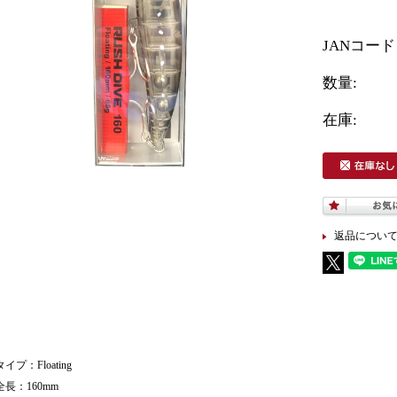
JANコー
数量:
在庫:
返品につい
タイプ：Floating
全長：160mm