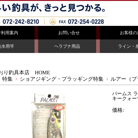
ご利用案内
お問い合せ
お客様の
淡水用竿
ヘラブナ用品
ライン・
おり釣具本店 HOME
特集
ショアジギング・プラッギング特集
ルアー（プ
パームス ラ
キークォーツ(p
価格: