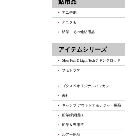
鮎用品
アユ替網
アユタモ
鮎竿、その他鮎用品
アイテムシリーズ
SlowTech＆Light Techジギングロッド
サモトラケ
ゴクスペオリジナルバッカン
表札
キャンプ アウトドア＆レジャー用品
船竿(釣種別）
船竿＆専用竿
ルアー用品