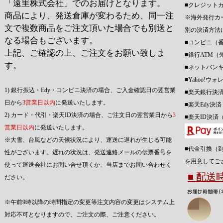
「遠里株式会社」でのお届けとなります。
■クレジット
商品により、発送倉庫が変わるため、同一注
※海外発行カ
文で複数商品をご注文頂いた場合でも別送と
別の決済方法
なる場合もございます。
■コンビニ（
上記、ご確認の上、ご注文をお願い致しま
■銀行ATM（
す。
■ネットバン
■Yahoo!
1) 銀行振込・Edy・コンビニ決済の場合、ご入金確認日の翌営業
■楽天銀行決
日から
3営業日以内
に発送いたします。
■楽天Edy決
2) カード・代引・楽天ID決済の場合、ご注文日の翌営業日から
3
■楽天ID決済
営業日以内
に発送いたします。
※大雪、台風などの天候状況により、運送に遅れが生じる可能
■代金引換（
性がございます。遅れの状況は、発送連絡メールの伝票番号を
を用意してご
使って運送会社にお問い合せ頂くか、当店までお問い合わせく
■ 配
ださい。
※午前9時以降の時間指定の変更等注文内容の変更はシステム上
対応不可となりますので、ご注文の際、ご注意ください。