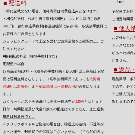
■ 配送料
・特に記載のない場合、価格表示は消費税込みとなります。
宅配便でお届
・梱包配送料、代金引換手数料(330円)、コンビニ決済手数料
ご指定時間帯
(440円)、銀行振込手数料(各金融機関に依存)等、各決済手数料は
■ 個
お客様のご負担となります。
お客様からお
ショッピングカートで上記を含むご請求金額をご確認の上、ご
ドレスなど)
注文ください。
があった場合
■梱包配送料金（梱包手数料含む）
いません。
宅配便の場合
■ 返
1) 商品金額(送料・代引等の手数料除く)5,500円以上商品は宅配
便は送料無料となります。
（送料無料商品であっても
北海道・
返品期限・条
沖縄宛は対象外
、また
離島地域は一律4000円
が必要になりま
すので、必ず
す。)
※ご購入頂き
2) クリックポスト発送商品は全国一律送料が
220円
となります、
断しますので
日付・時間指定及び代金引換での配送はできません。
また送料
無料は対象外です。
※クリックポストをご指定の場合は、輸送上の破損・不達等が
あった場合、郵便局での保障はございません。（ご心配の方は