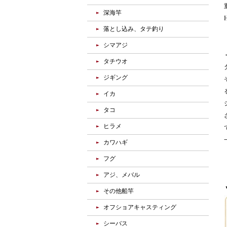
深海竿
H
落とし込み、タテ釣り
シマアジ
タチウオ
ジギング
イカ
タコ
ヒラメ
カワハギ
フグ
アジ、メバル
その他船竿
オフショアキャスティング
シーバス