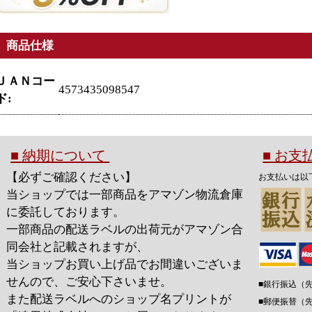
商品仕様
ＪＡＮコー
4573435098547
ド:
■ 納期について
■ お
【必ずご確認ください】
お支払いは以
当ショップでは一部商品をアマゾン物流倉庫
に委託しております。
一部商品の配送ラベルの出荷元がアマゾン合
同会社と記載されますが、
当ショップお買い上げ品でお間違いございま
せんので、ご安心下さいませ。
■銀行振込（
また配送ラベルへのショップ名プリントが
■郵便振替（