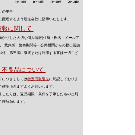
けの場合
に配達するよう運送会社に指示いたします。
人情報に関して
預かりした大切な個人情報(住所・氏名・メールア
を、 裁判所・警察機関等・公共機関からの提出要請
以外、第三者に譲渡または利用する事は一切ござ
品・不良品について
件につきましては
特定商取引法
に明記しておりま
ご確認頂きますようお願いします。
ましたらは、返品期限・条件を了承したものと判
ご理解願います。