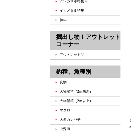
☆ワカサギ特集☆
イカメタル特集
特集
掘出し物！アウトレット
コーナー
アウトレット品
釣種、魚種別
真鯛
大物船竿（2ｍ未満）
大物船竿（2ｍ以上）
マグロ
大型カンパチ
中深海