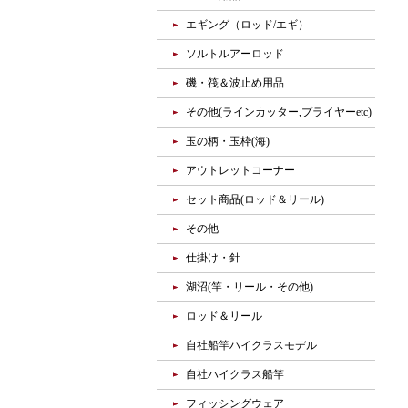
エギング（ロッド/エギ）
ソルトルアーロッド
磯・筏＆波止め用品
その他(ラインカッター,プライヤーetc)
玉の柄・玉枠(海)
アウトレットコーナー
セット商品(ロッド＆リール)
その他
仕掛け・針
湖沼(竿・リール・その他)
ロッド＆リール
自社船竿ハイクラスモデル
自社ハイクラス船竿
フィッシングウェア