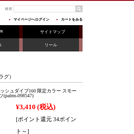
マイページへログイン
カートをみる
声
サイトマップ
糸
リール
ラグ）
ッシュダイブ160 限定カラー スモー
alms-098547)
¥3,410
(税込)
[ポイント還元 34ポイン
ト～]